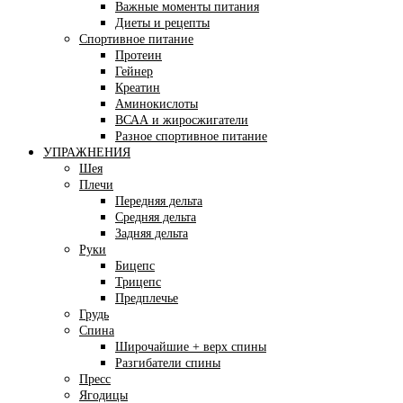
Важные моменты питания
Диеты и рецепты
Спортивное питание
Протеин
Гейнер
Креатин
Аминокислоты
ВСАА и жиросжигатели
Разное спортивное питание
УПРАЖНЕНИЯ
Шея
Плечи
Передняя дельта
Средняя дельта
Задняя дельта
Руки
Бицепс
Трицепс
Предплечье
Грудь
Спина
Широчайшие + верх спины
Разгибатели спины
Пресс
Ягодицы