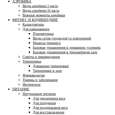
АЭРОБИКА
Виды аэробики І-часть
Виды аэробики ІІ-часть
Важные моменты аэробики
ФИТНЕС И БОДИБИЛДИНГ
Калькуляторы
Для начинающих
Плиометрика
Виды сетов (подходов) и повторений
Нюансы тренинга
Базовые упражнения в домашних условиях
Базовые упражнения в тренажёрном зале
Советы и рекомендации
Тренировки
Домашние тренировки
Тренировки в зале
Фармакология
Травмы и заболевания
Интересное
ПИТАНИЕ
Натуральное питание
Для увеличения веса
Для похудения
Для поддержания веса
Для восстановления