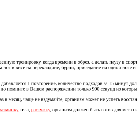
нную тренировку, когда времени в обрез, а делать паузу в спо
 ног в висе на перекладине, бурпи, приседание на одной ноге 
добавляется 1 повторение, количество подходов за 15 минут до
, но помните в Вашем распоряжении только 900 секунд из кото
аз в месяц, чаще не вздумайте, организм может не успеть восста
разминку
тела,
растяжку
, организм должен быть готов для мега н