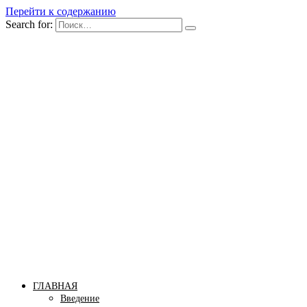
Перейти к содержанию
Search for:
Бомба тело
Сайт построения красивого тела!
ГЛАВНАЯ
Введение