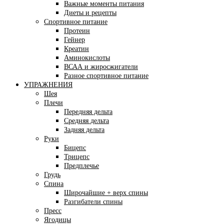
Важные моменты питания
Диеты и рецепты
Спортивное питание
Протеин
Гейнер
Креатин
Аминокислоты
ВСАА и жиросжигатели
Разное спортивное питание
УПРАЖНЕНИЯ
Шея
Плечи
Передняя дельта
Средняя дельта
Задняя дельта
Руки
Бицепс
Трицепс
Предплечье
Грудь
Спина
Широчайшие + верх спины
Разгибатели спины
Пресс
Ягодицы