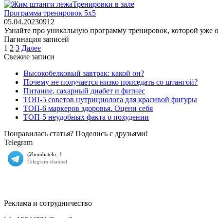
Тренировки в зале
Программа тренировок 5х5
05.04.2023
0
912
Узнайте про уникальную программу тренировок, которой уже ок
Пагинация записей
1
2
3
Далее
Свежие записи
Высокобелковый завтрак: какой он?
Почему не получается низко приседать со штангой?
Питание, сахарный диабет и фитнес
ТОП-5 советов нутрициолога для красивой фигуры
ТОП-6 маркеров здоровья. Оцени себя
ТОП-5 неудобных факта о похудении
Понравилась статья? Поделись с друзьями!
Telegram
Реклама и сотрудничество