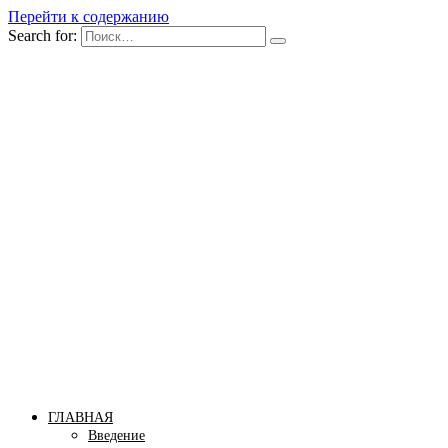
Перейти к содержанию
Search for:
Бомба тело
Сайт построения красивого тела!
ГЛАВНАЯ
Введение