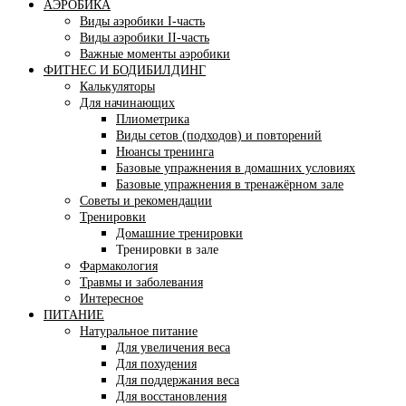
АЭРОБИКА
Виды аэробики І-часть
Виды аэробики ІІ-часть
Важные моменты аэробики
ФИТНЕС И БОДИБИЛДИНГ
Калькуляторы
Для начинающих
Плиометрика
Виды сетов (подходов) и повторений
Нюансы тренинга
Базовые упражнения в домашних условиях
Базовые упражнения в тренажёрном зале
Советы и рекомендации
Тренировки
Домашние тренировки
Тренировки в зале
Фармакология
Травмы и заболевания
Интересное
ПИТАНИЕ
Натуральное питание
Для увеличения веса
Для похудения
Для поддержания веса
Для восстановления