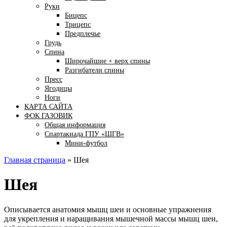
Руки
Бицепс
Трицепс
Предплечье
Грудь
Спина
Широчайшие + верх спины
Разгибатели спины
Пресс
Ягодицы
Ноги
КАРТА САЙТА
ФОК ГАЗОВИК
Общая информация
Спартакиада ГПУ «ШГВ»
Мини-футбол
Главная страница
»
Шея
Шея
Описывается анатомия мышц шеи и основные упражнения
для укрепления и наращивания мышечной массы мышц шеи,