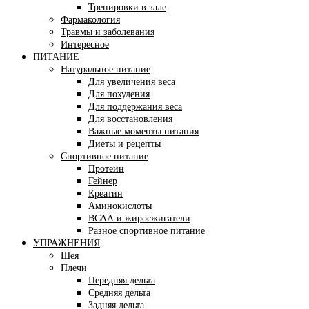
Тренировки в зале
Фармакология
Травмы и заболевания
Интересное
ПИТАНИЕ
Натуральное питание
Для увеличения веса
Для похудения
Для поддержания веса
Для восстановления
Важные моменты питания
Диеты и рецепты
Спортивное питание
Протеин
Гейнер
Креатин
Аминокислоты
ВСАА и жиросжигатели
Разное спортивное питание
УПРАЖНЕНИЯ
Шея
Плечи
Передняя дельта
Средняя дельта
Задняя дельта