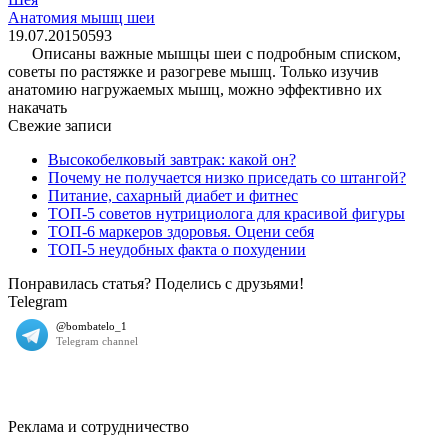
Анатомия мышц шеи
19.07.2015
0
593
Описаны важные мышцы шеи с подробным списком,
советы по растяжке и разогреве мышц. Только изучив
анатомию нагружаемых мышц, можно эффективно их
накачать
Свежие записи
Высокобелковый завтрак: какой он?
Почему не получается низко приседать со штангой?
Питание, сахарный диабет и фитнес
ТОП-5 советов нутрициолога для красивой фигуры
ТОП-6 маркеров здоровья. Оцени себя
ТОП-5 неудобных факта о похудении
Понравилась статья? Поделись с друзьями!
Telegram
Реклама и сотрудничество