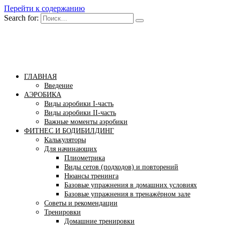
Перейти к содержанию
Search for:
Бомба тело
Сайт построения красивого тела!
ГЛАВНАЯ
Введение
АЭРОБИКА
Виды аэробики І-часть
Виды аэробики ІІ-часть
Важные моменты аэробики
ФИТНЕС И БОДИБИЛДИНГ
Калькуляторы
Для начинающих
Плиометрика
Виды сетов (подходов) и повторений
Нюансы тренинга
Базовые упражнения в домашних условиях
Базовые упражнения в тренажёрном зале
Советы и рекомендации
Тренировки
Домашние тренировки