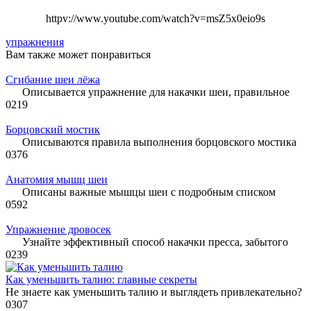
httpv://www.youtube.com/watch?v=msZ5x0eio9s
упражнения
Вам также может понравиться
Сгибание шеи лёжа
Описывается упражнение для накачки шеи, правильное
0
219
Борцовский мостик
Описываются правила выполнения борцовского мостика
0
376
Анатомия мышц шеи
Описаны важные мышцы шеи с подробным списком
0
592
Упражнение дровосек
Узнайте эффективный способ накачки пресса, забытого
0
239
Как уменьшить талию: главные секреты
Не знаете как уменьшить талию и выглядеть привлекательно?
0
307