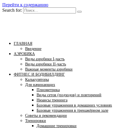
Перейти к содержанию
Search for:
Бомба тело
Сайт построения красивого тела!
ГЛАВНАЯ
Введение
АЭРОБИКА
Виды аэробики І-часть
Виды аэробики ІІ-часть
Важные моменты аэробики
ФИТНЕС И БОДИБИЛДИНГ
Калькуляторы
Для начинающих
Плиометрика
Виды сетов (подходов) и повторений
Нюансы тренинга
Базовые упражнения в домашних условиях
Базовые упражнения в тренажёрном зале
Советы и рекомендации
Тренировки
Домашние тренировки