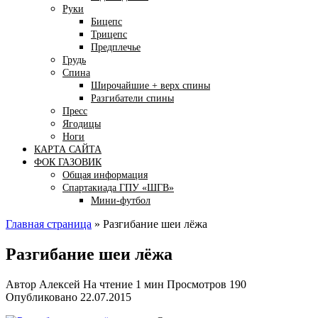
Руки
Бицепс
Трицепс
Предплечье
Грудь
Спина
Широчайшие + верх спины
Разгибатели спины
Пресс
Ягодицы
Ноги
КАРТА САЙТА
ФОК ГАЗОВИК
Общая информация
Спартакиада ГПУ «ШГВ»
Мини-футбол
Главная страница
»
Разгибание шеи лёжа
Разгибание шеи лёжа
Автор
Алексей
На чтение
1 мин
Просмотров
190
Опубликовано
22.07.2015