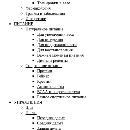
Тренировки в зале
Фармакология
Травмы и заболевания
Интересное
ПИТАНИЕ
Натуральное питание
Для увеличения веса
Для похудения
Для поддержания веса
Для восстановления
Важные моменты питания
Диеты и рецепты
Спортивное питание
Протеин
Гейнер
Креатин
Аминокислоты
ВСАА и жиросжигатели
Разное спортивное питание
УПРАЖНЕНИЯ
Шея
Плечи
Передняя дельта
Средняя дельта
Задняя дельта