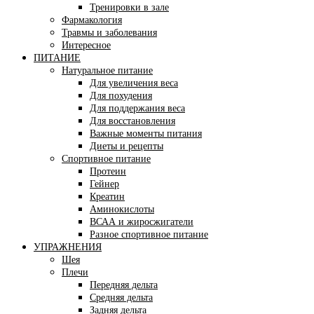
Тренировки в зале
Фармакология
Травмы и заболевания
Интересное
ПИТАНИЕ
Натуральное питание
Для увеличения веса
Для похудения
Для поддержания веса
Для восстановления
Важные моменты питания
Диеты и рецепты
Спортивное питание
Протеин
Гейнер
Креатин
Аминокислоты
ВСАА и жиросжигатели
Разное спортивное питание
УПРАЖНЕНИЯ
Шея
Плечи
Передняя дельта
Средняя дельта
Задняя дельта