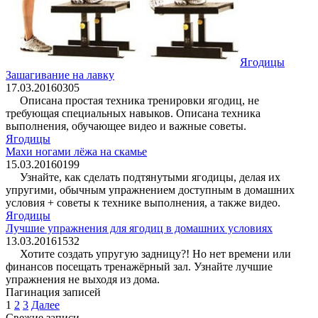
Ягодицы
Зашагивание на лавку
17.03.2016
0
305
Описана простая техника тренировки ягодиц, не
требующая специальных навыков. Описана техника
выполнения, обучающее видео и важные советы.
Ягодицы
Махи ногами лёжа на скамье
15.03.2016
0
199
Узнайте, как сделать подтянутыми ягодицы, делая их
упругими, обычным упражнением доступным в домашних
условия + советы к технике выполнения, а также видео.
Ягодицы
Лучшие упражнения для ягодиц в домашних условиях
13.03.2016
1
532
Хотите создать упругую задницу?! Но нет времени или
финансов посещать тренажёрный зал. Узнайте лучшие
упражнения не выходя из дома.
Пагинация записей
1
2
3
Далее
Свежие записи