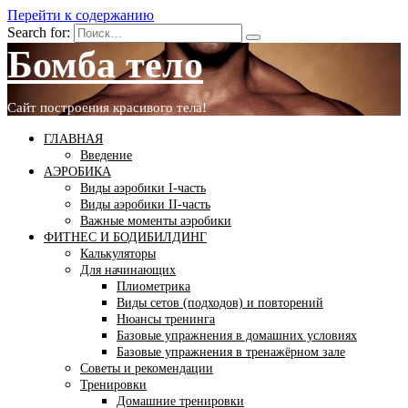
Перейти к содержанию
Search for:
Бомба тело
Сайт построения красивого тела!
ГЛАВНАЯ
Введение
АЭРОБИКА
Виды аэробики І-часть
Виды аэробики ІІ-часть
Важные моменты аэробики
ФИТНЕС И БОДИБИЛДИНГ
Калькуляторы
Для начинающих
Плиометрика
Виды сетов (подходов) и повторений
Нюансы тренинга
Базовые упражнения в домашних условиях
Базовые упражнения в тренажёрном зале
Советы и рекомендации
Тренировки
Домашние тренировки