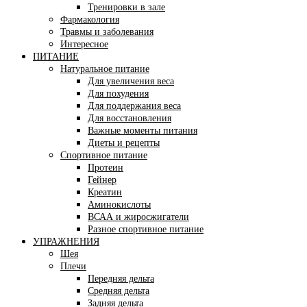
Тренировки в зале
Фармакология
Травмы и заболевания
Интересное
ПИТАНИЕ
Натуральное питание
Для увеличения веса
Для похудения
Для поддержания веса
Для восстановления
Важные моменты питания
Диеты и рецепты
Спортивное питание
Протеин
Гейнер
Креатин
Аминокислоты
ВСАА и жиросжигатели
Разное спортивное питание
УПРАЖНЕНИЯ
Шея
Плечи
Передняя дельта
Средняя дельта
Задняя дельта