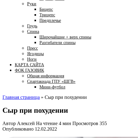
Руки
Бицепс
Трицепс
Предплечье
Грудь
Спина
Широчайшие + верх спины
Разгибатели спины
Пресс
Ягодицы
Ноги
КАРТА САЙТА
ФОК ГАЗОВИК
Общая информация
Спартакиада ГПУ «ШГВ»
Мини-футбол
Главная страница
»
Сыр при похудении
Сыр при похудении
Автор
Алексей
На чтение
4 мин
Просмотров
355
Опубликовано
12.02.2022