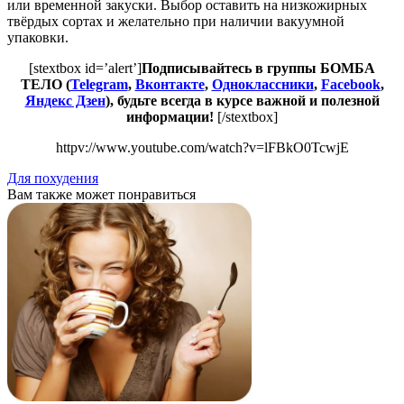
или временной закуски. Выбор оставить на низкожирных
твёрдых сортах и желательно при наличии вакуумной
упаковки.
[stextbox id=’alert’]
Подписывайтесь в группы БОМБА
ТЕЛО (
Telegram
,
Вконтакте
,
Одноклассники
,
Facebook
,
Яндекс Дзен
), будьте всегда в курсе важной и полезной
информации!
[/stextbox]
httpv://www.youtube.com/watch?v=lFBkO0TcwjE
Для похудения
Вам также может понравиться