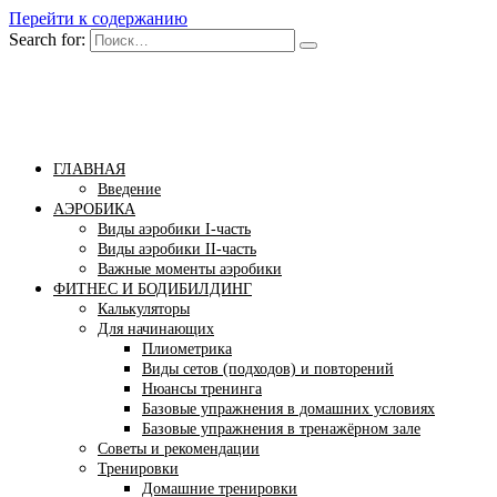
Перейти к содержанию
Search for:
Бомба тело
Сайт построения красивого тела!
ГЛАВНАЯ
Введение
АЭРОБИКА
Виды аэробики І-часть
Виды аэробики ІІ-часть
Важные моменты аэробики
ФИТНЕС И БОДИБИЛДИНГ
Калькуляторы
Для начинающих
Плиометрика
Виды сетов (подходов) и повторений
Нюансы тренинга
Базовые упражнения в домашних условиях
Базовые упражнения в тренажёрном зале
Советы и рекомендации
Тренировки
Домашние тренировки