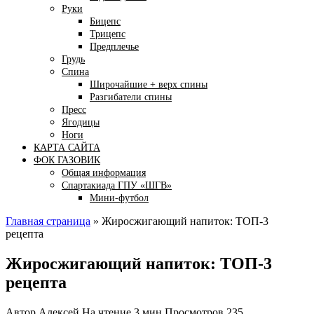
Руки
Бицепс
Трицепс
Предплечье
Грудь
Спина
Широчайшие + верх спины
Разгибатели спины
Пресс
Ягодицы
Ноги
КАРТА САЙТА
ФОК ГАЗОВИК
Общая информация
Спартакиада ГПУ «ШГВ»
Мини-футбол
Главная страница
»
Жиросжигающий напиток: ТОП-3
рецепта
Жиросжигающий напиток: ТОП-3
рецепта
Автор
Алексей
На чтение
3 мин
Просмотров
235