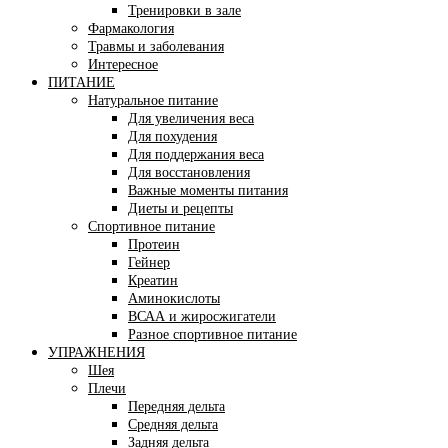
Тренировки в зале
Фармакология
Травмы и заболевания
Интересное
ПИТАНИЕ
Натуральное питание
Для увеличения веса
Для похудения
Для поддержания веса
Для восстановления
Важные моменты питания
Диеты и рецепты
Спортивное питание
Протеин
Гейнер
Креатин
Аминокислоты
ВСАА и жиросжигатели
Разное спортивное питание
УПРАЖНЕНИЯ
Шея
Плечи
Передняя дельта
Средняя дельта
Задняя дельта