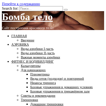
Перейти к содержанию
Search for:
Бомба тело
Сайт построения красивого тела!
ГЛАВНАЯ
Введение
АЭРОБИКА
Виды аэробики І-часть
Виды аэробики ІІ-часть
Важные моменты аэробики
ФИТНЕС И БОДИБИЛДИНГ
Калькуляторы
Для начинающих
Плиометрика
Виды сетов (подходов) и повторений
Нюансы тренинга
Базовые упражнения в домашних условиях
Базовые упражнения в тренажёрном зале
Советы и рекомендации
Тренировки
Домашние тренировки