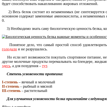
будет способствовать накапливанию жировых отложений.
2) Весь белок состоит из незаменимых (не синтезируется о
основном содержат заменимые аминокислоты, а незаменимых со
0.
3) Необходимо знать саму биологическую ценность белка, ко
Понятное дело, что самый простой способ удовлетворить
голодали
и не разрушались.
Но если нет возможности покупать спортивное питание, не р
другие молочные продукты перемалывать на блендере, жидкая 
здесь
, а для похудения –
тут
.
Степень усвояемости протеина:
І-степень
– яичный и молочный
ІІ-степень
– рыбный и мясной
ІІІ-степень
– растительный
Для улучшения усвояемости белка применяйте следующую
Яйца + картофель