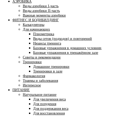
АЭРОБИКА
Виды аэробики І-часть
Виды аэробики ІІ-часть
Важные моменты аэробики
ФИТНЕС И БОДИБИЛДИНГ
Калькуляторы
Для начинающих
Плиометрика
Виды сетов (подходов) и повторений
Нюансы тренинга
Базовые упражнения в домашних условиях
Базовые упражнения в тренажёрном зале
Советы и рекомендации
Тренировки
Домашние тренировки
Тренировки в зале
Фармакология
Травмы и заболевания
Интересное
ПИТАНИЕ
Натуральное питание
Для увеличения веса
Для похудения
Для поддержания веса
Для восстановления