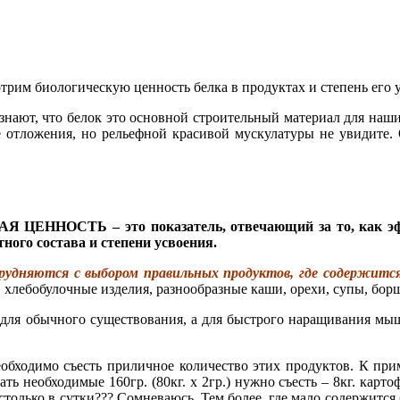
трим биологическую ценность белка в продуктах и степень его 
 знают, что белок это основной строительный материал для наши
 отложения, но рельефной красивой мускулатуры не увидите. 
ЕННОСТЬ – это показатель, отвечающий за то, как эффе
ого состава и степени усвоения.
рудняются с выбором правильных продуктов, где содержится
 хлебобулочные изделия, разнообразные каши, орехи, супы, борщ
 для обычного существования, а для быстрого наращивания м
бходимо съесть приличное количество этих продуктов. К пример
брать необходимые 160гр. (80кг. х 2гр.) нужно съесть – 8кг. ка
столько в сутки??? Сомневаюсь. Тем более, где мало содержится