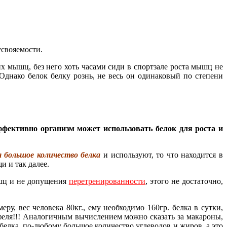
усвояемости.
х мышц, без него хоть часами сиди в спортзале роста мышц не
Однако белок белку рознь, не весь он одинаковый по степени
ктивно организм может использовать белок для роста и
 большое количество белка
и используют, то что находится в
и и так далее.
ышц и не допущения
перетренированности
, этого не достаточно,
у, вес человека 80кг., ему необходимо 160гр. белка в сутки,
ртофеля!!! Аналогичным вычислением можно сказать за макароны,
 белка, по-любому большое количество углеводов и жиров, а это