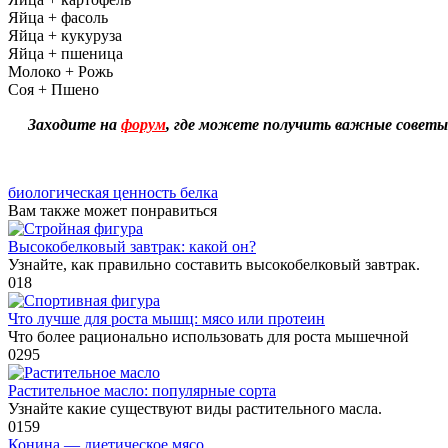
Яйца + фасоль
Яйца + кукуруза
Яйца + пшеница
Молоко + Рожь
Соя + Пшено
Заходите на
форум
, где можете получить важные советы
биологическая ценность белка
Вам также может понравиться
Высокобелковый завтрак: какой он?
Узнайте, как правильно составить высокобелковый завтрак.
0
18
Что лучше для роста мышц: мясо или протеин
Что более рационально использовать для роста мышечной
0
295
Растительное масло: популярные сорта
Узнайте какие существуют виды растительного масла.
0
159
Конина — диетическое мясо