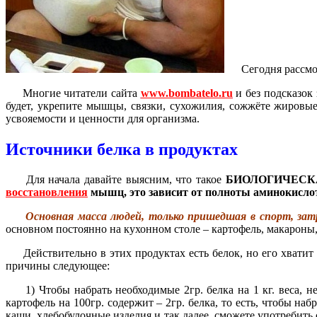
Сегодня рассмо
Многие читатели сайта
www.bombatelo.ru
и без подсказок
будет, укрепите мышцы, связки, сухожилия, сожжёте жировые
усвояемости и ценности для организма.
Источники белка в продуктах
Для начала давайте выясним, что такое
БИОЛОГИЧЕСКАЯ Ц
восстановления
мышц, это зависит от полноты аминокислотн
Основная масса людей, только пришедшая в спорт, зат
основном постоянно на кухонном столе – картофель, макароны,
Действительно в этих продуктах есть белок, но его хватит
причины следующее:
1) Чтобы набрать необходимые 2гр. белка на 1 кг. веса, нео
картофель на 100гр. содержит – 2гр. белка, то есть, чтобы на
каши, хлебобулочные изделия и так далее, сможете употребить 