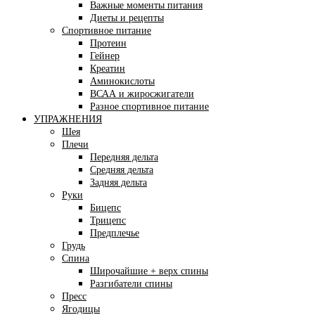
Важные моменты питания
Диеты и рецепты
Спортивное питание
Протеин
Гейнер
Креатин
Аминокислоты
ВСАА и жиросжигатели
Разное спортивное питание
УПРАЖНЕНИЯ
Шея
Плечи
Передняя дельта
Средняя дельта
Задняя дельта
Руки
Бицепс
Трицепс
Предплечье
Грудь
Спина
Широчайшие + верх спины
Разгибатели спины
Пресс
Ягодицы