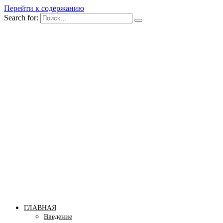
Перейти к содержанию
Search for:
Бомба тело
Сайт построения красивого тела!
ГЛАВНАЯ
Введение