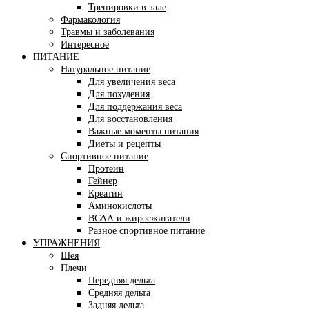
Тренировки в зале
Фармакология
Травмы и заболевания
Интересное
ПИТАНИЕ
Натуральное питание
Для увеличения веса
Для похудения
Для поддержания веса
Для восстановления
Важные моменты питания
Диеты и рецепты
Спортивное питание
Протеин
Гейнер
Креатин
Аминокислоты
ВСАА и жиросжигатели
Разное спортивное питание
УПРАЖНЕНИЯ
Шея
Плечи
Передняя дельта
Средняя дельта
Задняя дельта