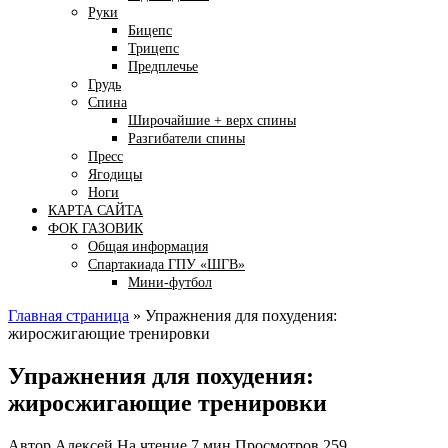
Руки
Бицепс
Трицепс
Предплечье
Грудь
Спина
Широчайшие + верх спины
Разгибатели спины
Пресс
Ягодицы
Ноги
КАРТА САЙТА
ФОК ГАЗОВИК
Общая информация
Спартакиада ГПУ «ШГВ»
Мини-футбол
Главная страница
»
Упражнения для похудения:
жиросжигающие тренировки
Упражнения для похудения:
жиросжигающие тренировки
Автор
Алексей
На чтение
7 мин
Просмотров
259