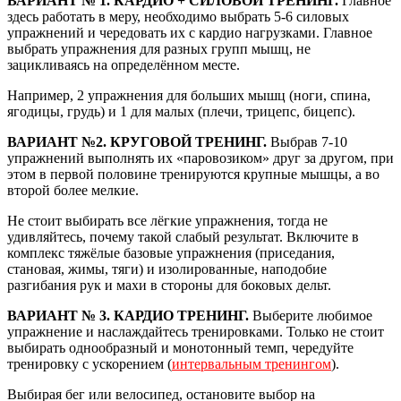
ВАРИАНТ № 1. КАРДИО + СИЛОВОЙ ТРЕНИНГ.
Главное
здесь работать в меру, необходимо выбрать 5-6 силовых
упражнений и чередовать их с кардио нагрузками. Главное
выбрать упражнения для разных групп мышц, не
зацикливаясь на определённом месте.
Например, 2 упражнения для больших мышц (ноги, спина,
ягодицы, грудь) и 1 для малых (плечи, трицепс, бицепс).
ВАРИАНТ №2. КРУГОВОЙ ТРЕНИНГ.
Выбрав 7-10
упражнений выполнять их «паровозиком» друг за другом, при
этом в первой половине тренируются крупные мышцы, а во
второй более мелкие.
Не стоит выбирать все лёгкие упражнения, тогда не
удивляйтесь, почему такой слабый результат. Включите в
комплекс тяжёлые базовые упражнения (приседания,
становая, жимы, тяги) и изолированные, наподобие
разгибания рук и махи в стороны для боковых дельт.
ВАРИАНТ № 3. КАРДИО ТРЕНИНГ.
Выберите любимое
упражнение и наслаждайтесь тренировками. Только не стоит
выбирать однообразный и монотонный темп, чередуйте
тренировку с ускорением (
интервальным тренингом
).
Выбирая бег или велосипед, остановите выбор на