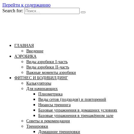
Перейти к содержанию
Search for:
Бомба тело
Сайт построения красивого тела!
ГЛАВНАЯ
Введение
АЭРОБИКА
Виды аэробики І-часть
Виды аэробики ІІ-часть
Важные моменты аэробики
ФИТНЕС И БОДИБИЛДИНГ
Калькуляторы
Для начинающих
Плиометрика
Виды сетов (подходов) и повторений
Нюансы тренинга
Базовые упражнения в домашних условиях
Базовые упражнения в тренажёрном зале
Советы и рекомендации
Тренировки
Домашние тренировки