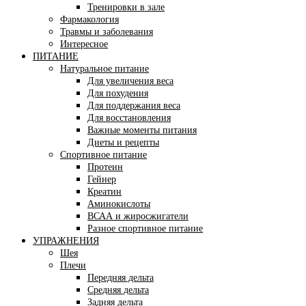
Тренировки в зале
Фармакология
Травмы и заболевания
Интересное
ПИТАНИЕ
Натуральное питание
Для увеличения веса
Для похудения
Для поддержания веса
Для восстановления
Важные моменты питания
Диеты и рецепты
Спортивное питание
Протеин
Гейнер
Креатин
Аминокислоты
ВСАА и жиросжигатели
Разное спортивное питание
УПРАЖНЕНИЯ
Шея
Плечи
Передняя дельта
Средняя дельта
Задняя дельта