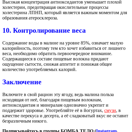
Высокая концентрация антиоксидантов уменьшает плохой
холестерин, предотвращая окислительные процессы
холестерина ЛПНП, который является важным моментом для
образования атеросклероза.
10. Контролирование веса
Содержание воды в малине на уровне 85%, означает малую
калорийность, поэтому тем кто хочет избавиться от лишнего
веса, необходимо обратить первоочередное внимание.
Содержащиеся в составе пищевые волокна придают
ощущение сытости, снижая аппетит и понижая общее
количество употребляемых калорий.
Заключение
Включите в свой рацион эту ягоду, ведь малина польза
исходящая от неё, благодаря пищевым волокнам,
антиоксидантам и минералам однозначно укрепит и
поддержит здоровье. Употребляйте её в йогуртах,
смузи
, в
качестве перекуса и десерта, а её сладковатый вкус не оставит
безразличным никого.
Подписывайтесь в группы БОМБА ТЕЛО (
Instagram
,