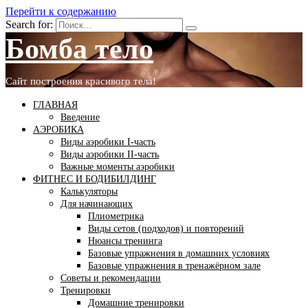
Перейти к содержанию
Search for:
Бомба тело
Сайт построения красивого тела!
ГЛАВНАЯ
Введение
АЭРОБИКА
Виды аэробики І-часть
Виды аэробики ІІ-часть
Важные моменты аэробики
ФИТНЕС И БОДИБИЛДИНГ
Калькуляторы
Для начинающих
Плиометрика
Виды сетов (подходов) и повторений
Нюансы тренинга
Базовые упражнения в домашних условиях
Базовые упражнения в тренажёрном зале
Советы и рекомендации
Тренировки
Домашние тренировки