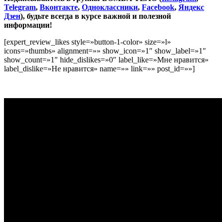
Telegram
,
Вконтакте
,
Одноклассники
,
Facebook
,
Яндекс
Дзен
), будьте всегда в курсе важной и полезной
информации!
[expert_review_likes style=»button-1-color» size=»l»
icons=»thumbs» alignment=»» show_icon=»1″ show_label=»1″
show_count=»1″ hide_dislikes=»0″ label_like=»Мне нравится»
label_dislike=»Не нравится» name=»» link=»» post_id=»»]