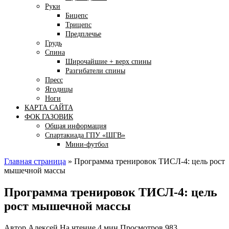
Руки
Бицепс
Трицепс
Предплечье
Грудь
Спина
Широчайшие + верх спины
Разгибатели спины
Пресс
Ягодицы
Ноги
КАРТА САЙТА
ФОК ГАЗОВИК
Общая информация
Спартакиада ГПУ «ШГВ»
Мини-футбол
Главная страница
»
Программа тренировок ТИСЛ-4: цель рост
мышечной массы
Программа тренировок ТИСЛ-4: цель
рост мышечной массы
Автор
Алексей
На чтение
4 мин
Просмотров
983