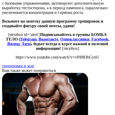
с базовыми упражнениями, активируют дополнительную
выработку тестостерона, а в период пампинга, параллельно
увеличивается концентрация и гормона роста.
Возьмите на заметку данную программу тренировок и
создавайте фигуру своей мечты, удачи!
[stextbox id=’alert’]
Подписывайтесь в группы БОМБА
ТЕЛО (
Telegram
,
Вконтакте
,
Одноклассники
,
Facebook
,
Яндекс Дзен
), будьте всегда в курсе важной и полезной
информации!
[/stextbox]
httpv://www.youtube.com/watch?v=vPI0BJbGybU
тренировки в зале
Вам также может понравиться