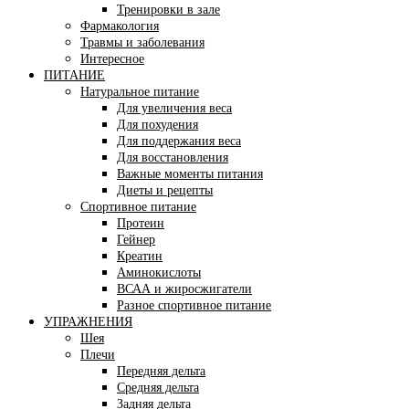
Тренировки в зале
Фармакология
Травмы и заболевания
Интересное
ПИТАНИЕ
Натуральное питание
Для увеличения веса
Для похудения
Для поддержания веса
Для восстановления
Важные моменты питания
Диеты и рецепты
Спортивное питание
Протеин
Гейнер
Креатин
Аминокислоты
ВСАА и жиросжигатели
Разное спортивное питание
УПРАЖНЕНИЯ
Шея
Плечи
Передняя дельта
Средняя дельта
Задняя дельта