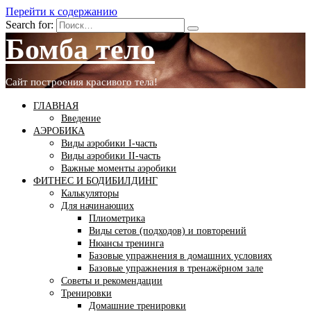
Перейти к содержанию
Search for:
Бомба тело
Сайт построения красивого тела!
ГЛАВНАЯ
Введение
АЭРОБИКА
Виды аэробики І-часть
Виды аэробики ІІ-часть
Важные моменты аэробики
ФИТНЕС И БОДИБИЛДИНГ
Калькуляторы
Для начинающих
Плиометрика
Виды сетов (подходов) и повторений
Нюансы тренинга
Базовые упражнения в домашних условиях
Базовые упражнения в тренажёрном зале
Советы и рекомендации
Тренировки
Домашние тренировки