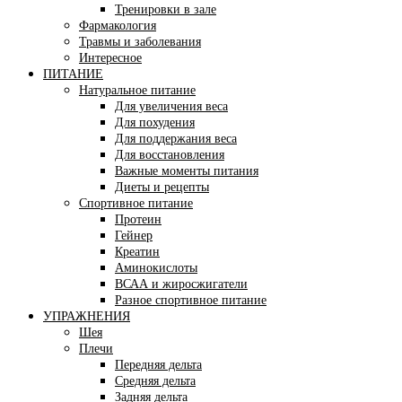
Тренировки в зале
Фармакология
Травмы и заболевания
Интересное
ПИТАНИЕ
Натуральное питание
Для увеличения веса
Для похудения
Для поддержания веса
Для восстановления
Важные моменты питания
Диеты и рецепты
Спортивное питание
Протеин
Гейнер
Креатин
Аминокислоты
ВСАА и жиросжигатели
Разное спортивное питание
УПРАЖНЕНИЯ
Шея
Плечи
Передняя дельта
Средняя дельта
Задняя дельта