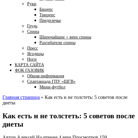
Руки
Бицепс
Трицепс
Предплечье
Грудь
Спина
Широчайшие + верх спины
Разгибатели спины
Пресс
Ягодицы
Ноги
КАРТА САЙТА
ФОК ГАЗОВИК
Общая информация
Спартакиада ГПУ «ШГВ»
Мини-футбол
Главная страница
»
Как есть и не толстеть: 5 советов после
диеты
Как есть и не толстеть: 5 советов после
диеты
Автор
Алексей
На чтение
4 мин
Просмотров
159