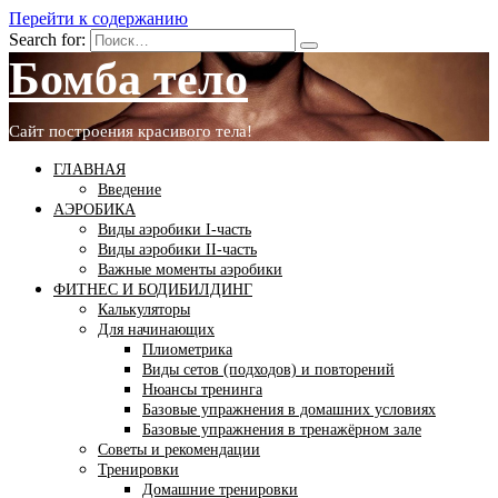
Перейти к содержанию
Search for:
Бомба тело
Сайт построения красивого тела!
ГЛАВНАЯ
Введение
АЭРОБИКА
Виды аэробики І-часть
Виды аэробики ІІ-часть
Важные моменты аэробики
ФИТНЕС И БОДИБИЛДИНГ
Калькуляторы
Для начинающих
Плиометрика
Виды сетов (подходов) и повторений
Нюансы тренинга
Базовые упражнения в домашних условиях
Базовые упражнения в тренажёрном зале
Советы и рекомендации
Тренировки
Домашние тренировки