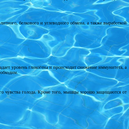
итного, белкового и углеводного обмена, а также выработкой
дает уровень гликогена и происходит снижение иммунитета, а
еобходим.
го чувства голода. Кроме того, мышцы хорошо защищаются от