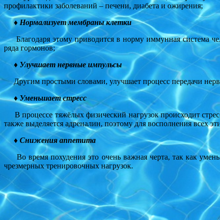
профилактики заболеваний – печени, диабета и ожирения;
♦ Нормализует мембраны клетки
Благодаря этому приводится в норму иммунная система челов
ряда гормонов;
♦ Улучшает нервные импульсы
Другим простыми словами, улучшает процесс передачи нервн
♦ Уменьшает стресс
В процессе тяжёлых физический нагрузок происходит стресс 
также выделяется адреналин, поэтому для восполнения всех э
♦ Снижения аппетита
Во время похудения это очень важная черта, так как умень
чрезмерных тренировочных нагрузок.