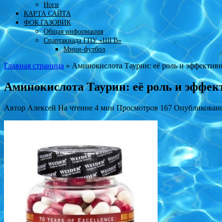
Ноги
КАРТА САЙТА
ФОК ГАЗОВИК
Общая информация
Спартакиада ГПУ «ШГВ»
Мини-футбол
Главная страница
»
Аминокислота Таурин: её роль и эффектив
Аминокислота Таурин: её роль и эффек
Автор
Алексей
На чтение
4 мин
Просмотров
167
Опубликован