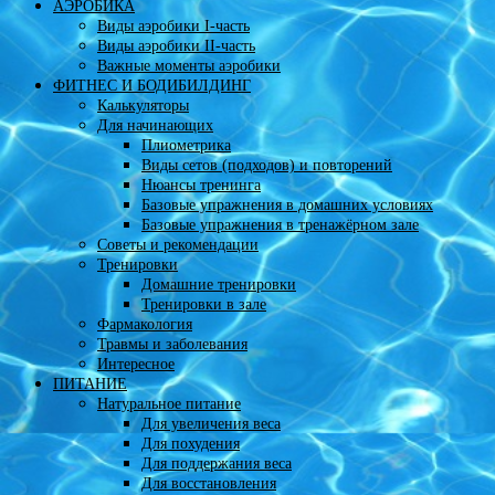
АЭРОБИКА
Виды аэробики І-часть
Виды аэробики ІІ-часть
Важные моменты аэробики
ФИТНЕС И БОДИБИЛДИНГ
Калькуляторы
Для начинающих
Плиометрика
Виды сетов (подходов) и повторений
Нюансы тренинга
Базовые упражнения в домашних условиях
Базовые упражнения в тренажёрном зале
Советы и рекомендации
Тренировки
Домашние тренировки
Тренировки в зале
Фармакология
Травмы и заболевания
Интересное
ПИТАНИЕ
Натуральное питание
Для увеличения веса
Для похудения
Для поддержания веса
Для восстановления