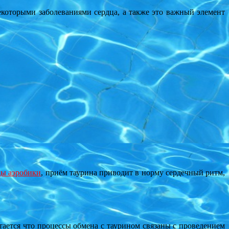
оторыми заболеваниями сердца, а также это важный элемент
ды аэробики
, приём таурина приводит в норму сердечный ритм,
ется что процессы обмена с таурином связаны с проведением