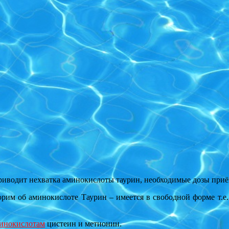
риводит нехватка аминокислоты таурин, необходимые дозы приё
м об аминокислоте Таурин – имеется в свободной форме т.е. в
инокислотам
цистеин и метионин.