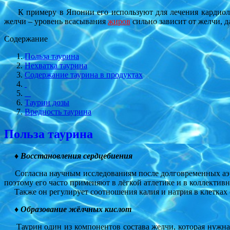
К примеру в Японии его используют для лечения кардиолог
желчи – уровень всасывания
жиров
сильно зависит от желчи, д
Содержание
Польза таурина
Нехватка таурина
Содержание таурина в продуктах
Таурин дозы
Вредность таурина
Польза таурина
♦ Восстановления сердцебиения
Согласна научным исследованиям после долговременных аэ
поэтому его часто применяют в лёгкой атлетике и в коллективны
Также он регулирует соотношения калия и натрия в клетках 
♦ Образование жёлчных кислот
Таурин один из компонентов состава желчи, которая нужна 