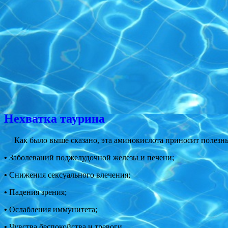
Нехватка таурина
Как было выше сказано, эта аминокислота приносит полезные 
•
Заболеваний поджелудочной железы и печени;
•
Снижения сексуального влечения;
•
Падения зрения;
•
Ослабления иммунитета;
•
Чувства беспокойства и тревоги