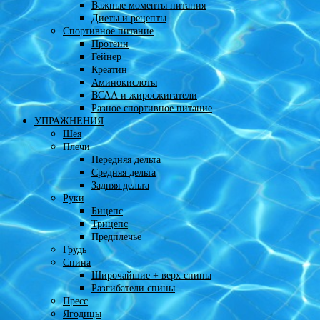
Важные моменты питания
Диеты и рецепты
Спортивное питание
Протеин
Гейнер
Креатин
Аминокислоты
ВСАА и жиросжигатели
Разное спортивное питание
УПРАЖНЕНИЯ
Шея
Плечи
Передняя дельта
Средняя дельта
Задняя дельта
Руки
Бицепс
Трицепс
Предплечье
Грудь
Спина
Широчайшие + верх спины
Разгибатели спины
Пресс
Ягодицы