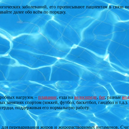
ических заболеваний, его прописывают пациентам в связи нек
авайте далее обо всём по порядку.
робных нагрузок –
плавание
, езда на
велосипеде
,
бег
, разные
ви
х занятиях спортом (хоккей, футбол, баскетбол, гандбол и т.д.).
сердца, поддерживая его нормальную работу
для переваривания жиров и жирорастворимых витаминов. Счита