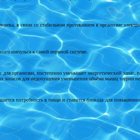
ека, в связи со стабильном протеканием в организме электрол
ого импульса к самой нервной системе.
для организма, постепенно уменьшает энергетический запас, па
тих запасов для недопущения уменьшения объёма мышц таурин н
шается потребность в пищи и ставится блокада для повышенно