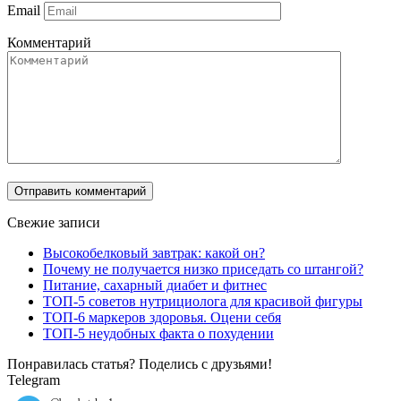
Email
Комментарий
Свежие записи
Высокобелковый завтрак: какой он?
Почему не получается низко приседать со штангой?
Питание, сахарный диабет и фитнес
ТОП-5 советов нутрициолога для красивой фигуры
ТОП-6 маркеров здоровья. Оцени себя
ТОП-5 неудобных факта о похудении
Понравилась статья? Поделись с друзьями!
Telegram