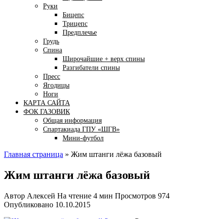
Руки
Бицепс
Трицепс
Предплечье
Грудь
Спина
Широчайшие + верх спины
Разгибатели спины
Пресс
Ягодицы
Ноги
КАРТА САЙТА
ФОК ГАЗОВИК
Общая информация
Спартакиада ГПУ «ШГВ»
Мини-футбол
Главная страница
»
Жим штанги лёжа базовый
Жим штанги лёжа базовый
Автор
Алексей
На чтение
4 мин
Просмотров
974
Опубликовано
10.10.2015