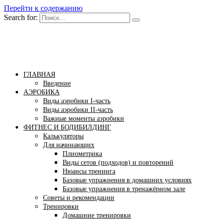
Перейти к содержанию
Search for:
Бомба тело
Сайт построения красивого тела!
ГЛАВНАЯ
Введение
АЭРОБИКА
Виды аэробики І-часть
Виды аэробики ІІ-часть
Важные моменты аэробики
ФИТНЕС И БОДИБИЛДИНГ
Калькуляторы
Для начинающих
Плиометрика
Виды сетов (подходов) и повторений
Нюансы тренинга
Базовые упражнения в домашних условиях
Базовые упражнения в тренажёрном зале
Советы и рекомендации
Тренировки
Домашние тренировки