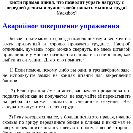
кисти прямая линия, что позволит убрать нагрузку с
передней дельты и лучше задействовать мышцы груди!
[/stextbox]
Аварийное завершение упражнения
Бывает такие моменты, когда помочь некому, а вес хочется
взять приличный и хорошо прокачать грудные. Настрой
отличный, думаешь горы можно свернуть, но здесь штангой
привалило и у многих начинается паника из-за не знания, как
выйти из ситуации. Для этого помните:
1) Если помочь некому, либо вы один в тренажёрном зале,
не используйте замки на концах штанги для закрепления
блинов.
2) Если при подъёме штанги, вас начало придавливать и
поднять её никак не получается, не вздумайте её перекатывать
на рёбра их может сломать в считанные секунды. Вес
аккуратно опустите на центр груди.
3) Руку которая сильнее, у большинства это правая, плавно
скользя по грифу передвиньте ближе к блинам и выжимая её
вверх переклоните штангу влевую сторону, с левой стороны
блины соскользнут на пол.