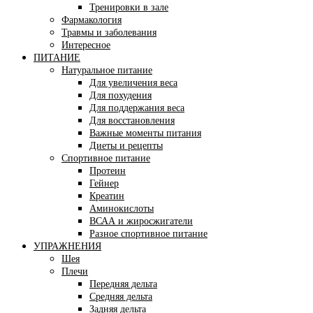
Тренировки в зале
Фармакология
Травмы и заболевания
Интересное
ПИТАНИЕ
Натуральное питание
Для увеличения веса
Для похудения
Для поддержания веса
Для восстановления
Важные моменты питания
Диеты и рецепты
Спортивное питание
Протеин
Гейнер
Креатин
Аминокислоты
ВСАА и жиросжигатели
Разное спортивное питание
УПРАЖНЕНИЯ
Шея
Плечи
Передняя дельта
Средняя дельта
Задняя дельта