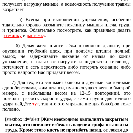
получают нагрузку меньше, а возможность получение травмы
возрастает.
5) Всегда при выполнении упражнения, особенно
тщательно хорошо разомните поясницу, мышцы плеча, груди
и трицепса. Обязательно посмотрите, как правильно делать
разминку
и
растяжку
.
6) Делая жим штанги лёжа правильно дышите, при
опускании глубокий вдох, при подъёме штанги полный
выдох, не задерживайте дыхание от начала до конца
упражнения, в глазах от нагрузки и недостатка кислорода
потемнеет и есть вероятность либо потерять сознание либо
просто-напросто Вас придавит весом.
7) Для тех, кто занимает боксом и другими восточными
единоборствами, жим штанги, нужно осуществлять в быстрой
манере, с небольшим весом на 12-15 повторений, это
позволит развить скорость удара, а сами груши для точного
удара найдёте
тут
, так что это упражнение для боксёров тоже
полезно.
[stextbox id=’alert’]
Жим необходимо выполнять закрытым
хватом, что позволит избежать падения грифа штанги на
грудь. Кроме этого кисть не прогибать назад, от локтя до