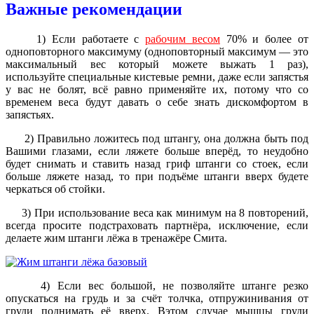
Важные рекомендации
1) Если работаете с
рабочим весом
70% и более от
одноповторного максимуму (одноповторный максимум — это
максимальный вес который можете выжать 1 раз),
используйте специальные кистевые ремни, даже если запястья
у вас не болят, всё равно применяйте их, потому что со
временем веса будут давать о себе знать дискомфортом в
запястьях.
2) Правильно ложитесь под штангу, она должна быть под
Вашими глазами, если ляжете больше вперёд, то неудобно
будет снимать и ставить назад гриф штанги со стоек, если
больше ляжете назад, то при подъёме штанги вверх будете
черкаться об стойки.
3) При использование веса как минимум на 8 повторений,
всегда просите подстраховать партнёра, исключение, если
делаете жим штанги лёжа в тренажёре Смита.
4) Если вес большой, не позволяйте штанге резко
опускаться на грудь и за счёт толчка, отпружинивания от
груди поднимать её вверх. Вэтом случае мышцы груди