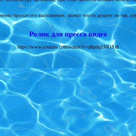
нно бросьте его выполнение, значит что-то делаете не так, из
Ролик для пресса видео
httpv://www.youtube.com/watch?v=uBpdqZMOXt8