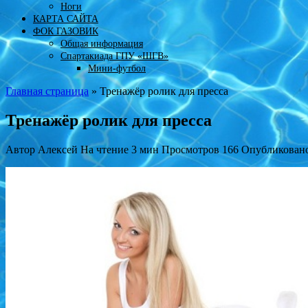
Ноги
КАРТА САЙТА
ФОК ГАЗОВИК
Общая информация
Спартакиада ГПУ «ШГВ»
Мини-футбол
Главная страница
»
Тренажёр ролик для пресса
Тренажёр ролик для пресса
Автор
Алексей
На чтение
3 мин
Просмотров
166
Опубликован