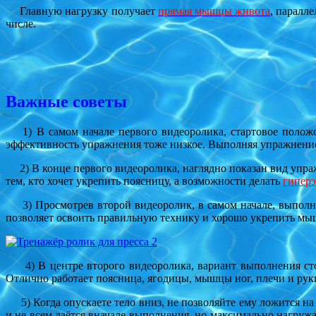
Главную нагрузку получает
прямая мышцы живота
, паралл
числе.
Важные советы
1) В самом начале первого видеоролика, стартовое положен
эффективность упражнения тоже низкое. Выполняя упражнение 
2) В конце первого видеоролика, наглядно показан вид упраж
тем, кто хочет укрепить поясницу, а возможности делать
гипер
3) Просмотрев второй видеоролик, в самом начале, выполняе
позволяет освоить правильную технику и хорошо укрепить мы
4) В центре второго видеоролика, вариант выполнения сто
Отлично работает поясница, ягодицы, мышцы ног, плечи и рук
5) Когда опускаете тело вниз, не позволяйте ему ложится на 
и не всем даётся вначале выполнения, но максимально нагружа