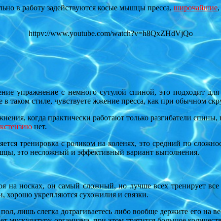
ельно в работу задействуются косые мышцы пресса,
широчайшие
httpv://www.youtube.com/watch?v=h8QxZHdVjQo
ие упражнение с немного сутулой спиной, это подходит для 
в таком стиле, чувствуете жжение пресса, как при обычном ск
нения, когда практически работают только разгибатели спины, п
экстензию
нет.
тся тренировка с роликом на коленях, это средний по сложнос
шцы, это несложный и эффективный вариант выполнения.
я на носках, он самый сложный, но лучше всех
тренирует все
и, хорошо укрепляются сухожилия и связки.
пол, лишь слегка дотрагиваетесь либо вообще держите его на вес
ет мускулатуру организма, при этом тратится большое количество