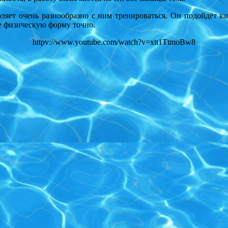
ет очень разнообразно с ним тренироваться. Он подойдёт как
е физическую форму точно.
httpv://www.youtube.com/watch?v=xtt1TtmoBw8