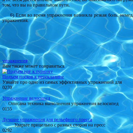
том, что вы на правильном пути.
6) Если во время упражнения возникла резкая боль, немедле
упражнения.
упражнения
Вам также может понравиться
Подъем носков к перекладине
Узнайте про одно из самых эффективных упражнений для
0
270
Упражнение велосипед
Описана техника выполнения упражнения велосипед
0
155
Лучшие упражнения для рельефного пресса
Ударьте прицельно с разных сторон на пресс
0
292