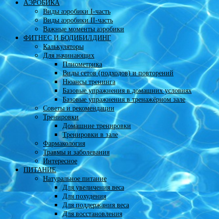
АЭРОБИКА
Виды аэробики І-часть
Виды аэробики ІІ-часть
Важные моменты аэробики
ФИТНЕС И БОДИБИЛДИНГ
Калькуляторы
Для начинающих
Плиометрика
Виды сетов (подходов) и повторений
Нюансы тренинга
Базовые упражнения в домашних условиях
Базовые упражнения в тренажёрном зале
Советы и рекомендации
Тренировки
Домашние тренировки
Тренировки в зале
Фармакология
Травмы и заболевания
Интересное
ПИТАНИЕ
Натуральное питание
Для увеличения веса
Для похудения
Для поддержания веса
Для восстановления