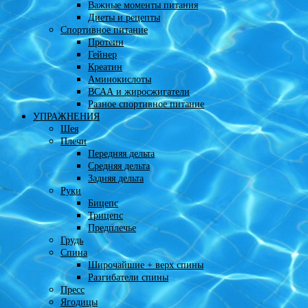
Важные моменты питания
Диеты и рецепты
Спортивное питание
Протеин
Гейнер
Креатин
Аминокислоты
ВСАА и жиросжигатели
Разное спортивное питание
УПРАЖНЕНИЯ
Шея
Плечи
Передняя дельта
Средняя дельта
Задняя дельта
Руки
Бицепс
Трицепс
Предплечье
Грудь
Спина
Широчайшие + верх спины
Разгибатели спины
Пресс
Ягодицы