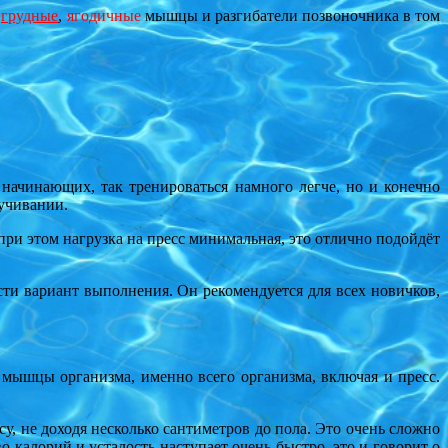
,
грудные
,
ягодичные
мышцы и разгибатели позвоночника в том
начинающих, так тренироваться намного легче, но и конечно
ручивании.
ри этом нагрузка на пресс минимальная, это отлично подойдёт
ти вариант выполнения. Он рекомендуется для всех новичков,
 мышцы организма, именно всего организма, включая и пресс.
у, не доходя несколько сантиметров до пола. Это очень сложно
 калорий и усталость наступает очень быстро, это и говорит о