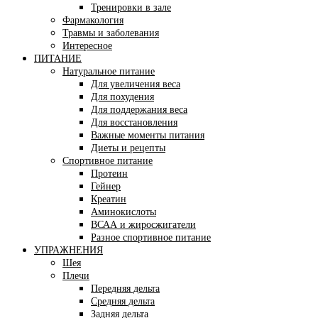
Тренировки в зале
Фармакология
Травмы и заболевания
Интересное
ПИТАНИЕ
Натуральное питание
Для увеличения веса
Для похудения
Для поддержания веса
Для восстановления
Важные моменты питания
Диеты и рецепты
Спортивное питание
Протеин
Гейнер
Креатин
Аминокислоты
ВСАА и жиросжигатели
Разное спортивное питание
УПРАЖНЕНИЯ
Шея
Плечи
Передняя дельта
Средняя дельта
Задняя дельта