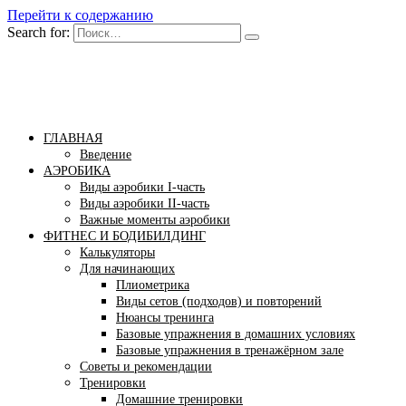
Перейти к содержанию
Search for:
Бомба тело
Сайт построения красивого тела!
ГЛАВНАЯ
Введение
АЭРОБИКА
Виды аэробики І-часть
Виды аэробики ІІ-часть
Важные моменты аэробики
ФИТНЕС И БОДИБИЛДИНГ
Калькуляторы
Для начинающих
Плиометрика
Виды сетов (подходов) и повторений
Нюансы тренинга
Базовые упражнения в домашних условиях
Базовые упражнения в тренажёрном зале
Советы и рекомендации
Тренировки
Домашние тренировки