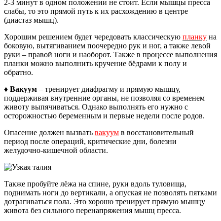
2-3 минут в одном положении не стоит. Если мышцы пресса
слабы, то это прямой путь к их расхождению в центре
(диастаз мышц).
Хорошим решением будет чередовать классическую
планку
на
боковую, вытягиванием поочередно рук и ног, а также левой
руки – правой ноги и наоборот. Также в процессе выполнения
планки можно выполнить кручение бёдрами к полу и
обратно.
♦ Вакуум
– тренирует диафрагму и прямую мышцу,
поддерживая внутренние органы, не позволяя со временем
животу выпячиваться. Однако выполнять его нужно с
осторожностью беременным и первые недели после родов.
Опасение должен вызвать
вакуум
в восстановительный
период после операций, критические дни, болезни
желудочно-кишечной области.
Также пробуйте лёжа на спине, руки вдоль туловища,
поднимать ноги до вертикали, а опуская не позволять пятками
дотрагиваться пола. Это хорошо тренирует прямую мышцу
живота без сильного перенапряжения мышц пресса.