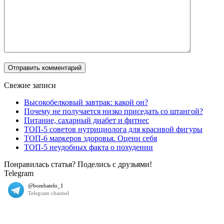
Свежие записи
Высокобелковый завтрак: какой он?
Почему не получается низко приседать со штангой?
Питание, сахарный диабет и фитнес
ТОП-5 советов нутрициолога для красивой фигуры
ТОП-6 маркеров здоровья. Оцени себя
ТОП-5 неудобных факта о похудении
Понравилась статья? Поделись с друзьями!
Telegram