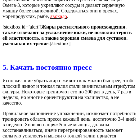
Омега-3, которые укрепляют сосуды и делают сердечную
мышцу более выносливой. Содержаться они в орехах,
морепродуктах, рыбе,
авокадо
.
[stextbox id=’alert’]
Жиры растительного происхождения,
также отвечают за увлажнение кожи, не позволяя терять
ей эластичность, а также хорошая смазка для суставов,
уменьшая их трение.
[/stextbox]
5. Качать постоянно пресс
Ясно желание убрать жир с живота как можно быстрее, чтобы
плоский живот и тонкая талия стали значительным атрибутом
фигуры. Некоторые тренируют его по 200 раз в день, 7 раз в
неделю, но многие ориентируются на количество, а не
качество.
Правильное выполнение упражнений, исключает потребность
тренировать область пресса каждый день, достаточно 3-4 дней
в неделю. Хорошо напряжённые мышцы, должны
восстанавливаться, иначе перетренированность вызовет
сильную усталость и мысли о тонкой талии придётся