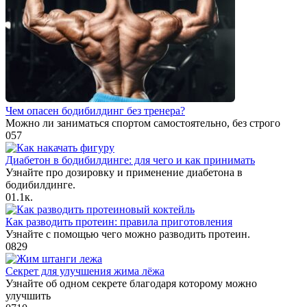
Чем опасен бодибилдинг без тренера?
Можно ли заниматься спортом самостоятельно, без строго
0
57
Диабетон в бодибилдинге: для чего и как принимать
Узнайте про дозировку и применение диабетона в
бодибилдинге.
0
1.1к.
Как разводить протеин: правила приготовления
Узнайте с помощью чего можно разводить протеин.
0
829
Секрет для улучшения жима лёжа
Узнайте об одном секрете благодаря которому можно
улучшить