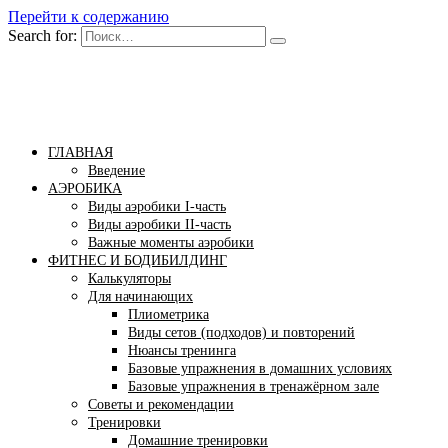
Перейти к содержанию
Search for:
Бомба тело
Сайт построения красивого тела!
ГЛАВНАЯ
Введение
АЭРОБИКА
Виды аэробики І-часть
Виды аэробики ІІ-часть
Важные моменты аэробики
ФИТНЕС И БОДИБИЛДИНГ
Калькуляторы
Для начинающих
Плиометрика
Виды сетов (подходов) и повторений
Нюансы тренинга
Базовые упражнения в домашних условиях
Базовые упражнения в тренажёрном зале
Советы и рекомендации
Тренировки
Домашние тренировки