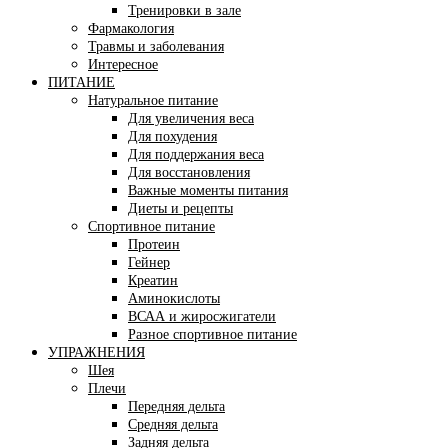
Тренировки в зале
Фармакология
Травмы и заболевания
Интересное
ПИТАНИЕ
Натуральное питание
Для увеличения веса
Для похудения
Для поддержания веса
Для восстановления
Важные моменты питания
Диеты и рецепты
Спортивное питание
Протеин
Гейнер
Креатин
Аминокислоты
ВСАА и жиросжигатели
Разное спортивное питание
УПРАЖНЕНИЯ
Шея
Плечи
Передняя дельта
Средняя дельта
Задняя дельта