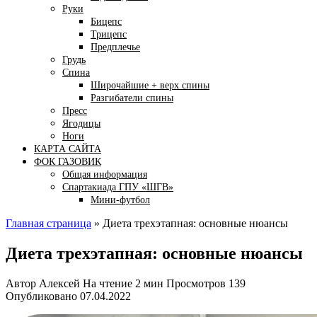
Руки
Бицепс
Трицепс
Предплечье
Грудь
Спина
Широчайшие + верх спины
Разгибатели спины
Пресс
Ягодицы
Ноги
КАРТА САЙТА
ФОК ГАЗОВИК
Общая информация
Спартакиада ГПУ «ШГВ»
Мини-футбол
Главная страница
»
Диета трехэтапная: основные нюансы
Диета трехэтапная: основные нюансы
Автор
Алексей
На чтение
2 мин
Просмотров
139
Опубликовано
07.04.2022