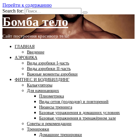
Перейти к содержанию
Search for:
Бомба тело
Сайт построения красивого тела!
ГЛАВНАЯ
Введение
АЭРОБИКА
Виды аэробики І-часть
Виды аэробики ІІ-часть
Важные моменты аэробики
ФИТНЕС И БОДИБИЛДИНГ
Калькуляторы
Для начинающих
Плиометрика
Виды сетов (подходов) и повторений
Нюансы тренинга
Базовые упражнения в домашних условиях
Базовые упражнения в тренажёрном зале
Советы и рекомендации
Тренировки
Домашние тренировки