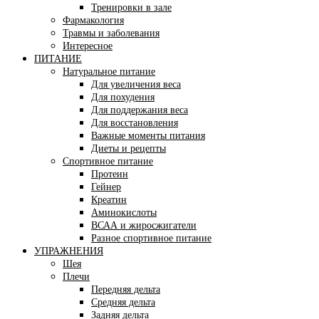
Тренировки в зале
Фармакология
Травмы и заболевания
Интересное
ПИТАНИЕ
Натуральное питание
Для увеличения веса
Для похудения
Для поддержания веса
Для восстановления
Важные моменты питания
Диеты и рецепты
Спортивное питание
Протеин
Гейнер
Креатин
Аминокислоты
ВСАА и жиросжигатели
Разное спортивное питание
УПРАЖНЕНИЯ
Шея
Плечи
Передняя дельта
Средняя дельта
Задняя дельта