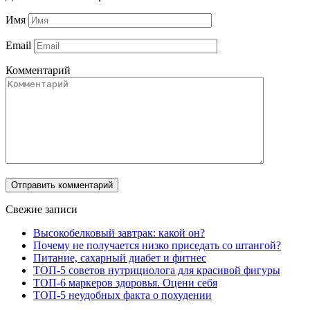
Имя
Email
Комментарий
Свежие записи
Высокобелковый завтрак: какой он?
Почему не получается низко приседать со штангой?
Питание, сахарный диабет и фитнес
ТОП-5 советов нутрициолога для красивой фигуры
ТОП-6 маркеров здоровья. Оцени себя
ТОП-5 неудобных факта о похудении