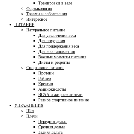
Тренировки в зале
Фармакология
Травмы и заболевания
Интересное
ПИТАНИЕ
Натуральное питание
Для увеличения веса
Для похудения
Для поддержания веса
Для восстановления
Важные моменты питания
Диеты и рецепты
Спортивное питание
Протеин
Гейнер
Креатин
Аминокислоты
ВСАА и жиросжигатели
Разное спортивное питание
УПРАЖНЕНИЯ
Шея
Плечи
Передняя дельта
Средняя дельта
Задняя дельта