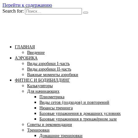
Перейти к содержанию
Search for:
Бомба тело
Сайт построения красивого тела!
ГЛАВНАЯ
Введение
АЭРОБИКА
Виды аэробики І-часть
Виды аэробики ІІ-часть
Важные моменты аэробики
ФИТНЕС И БОДИБИЛДИНГ
Калькуляторы
Для начинающих
Плиометрика
Виды сетов (подходов) и повторений
Нюансы тренинга
Базовые упражнения в домашних условиях
Базовые упражнения в тренажёрном зале
Советы и рекомендации
Тренировки
Домашние тренировки