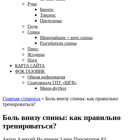
Руки
Бицепс
Трицепс
Предплечье
Грудь
Спина
Широчайшие + верх спины
Разгибатели спины
Пресс
Ягодицы
Ноги
КАРТА САЙТА
ФОК ГАЗОВИК
Общая информация
Спартакиада ГПУ «ШГВ»
Мини-футбол
Главная страница
»
Боль внизу спины: как правильно
тренироваться?
Боль внизу спины: как правильно
тренироваться?
Автор
Алексей
На чтение
3 мин
Просмотров
83