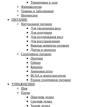
Тренировки в зале
Фармакология
Травмы и заболевания
Интересное
ПИТАНИЕ
Натуральное питание
Для увеличения веса
Для похудения
Для поддержания веса
Для восстановления
Важные моменты питания
Диеты и рецепты
Спортивное питание
Протеин
Гейнер
Креатин
Аминокислоты
ВСАА и жиросжигатели
Разное спортивное питание
УПРАЖНЕНИЯ
Шея
Плечи
Передняя дельта
Средняя дельта
Задняя дельта