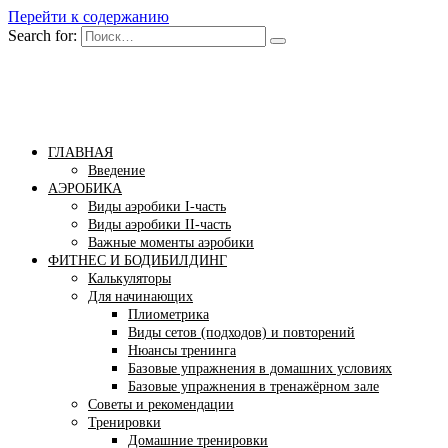
Перейти к содержанию
Search for:
Бомба тело
Сайт построения красивого тела!
ГЛАВНАЯ
Введение
АЭРОБИКА
Виды аэробики І-часть
Виды аэробики ІІ-часть
Важные моменты аэробики
ФИТНЕС И БОДИБИЛДИНГ
Калькуляторы
Для начинающих
Плиометрика
Виды сетов (подходов) и повторений
Нюансы тренинга
Базовые упражнения в домашних условиях
Базовые упражнения в тренажёрном зале
Советы и рекомендации
Тренировки
Домашние тренировки