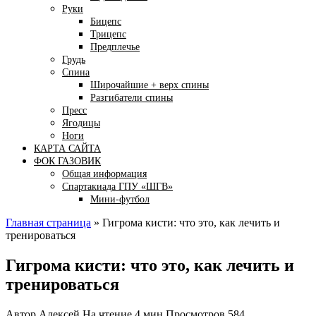
Руки
Бицепс
Трицепс
Предплечье
Грудь
Спина
Широчайшие + верх спины
Разгибатели спины
Пресс
Ягодицы
Ноги
КАРТА САЙТА
ФОК ГАЗОВИК
Общая информация
Спартакиада ГПУ «ШГВ»
Мини-футбол
Главная страница
»
Гигрома кисти: что это, как лечить и
тренироваться
Гигрома кисти: что это, как лечить и
тренироваться
Автор
Алексей
На чтение
4 мин
Просмотров
584