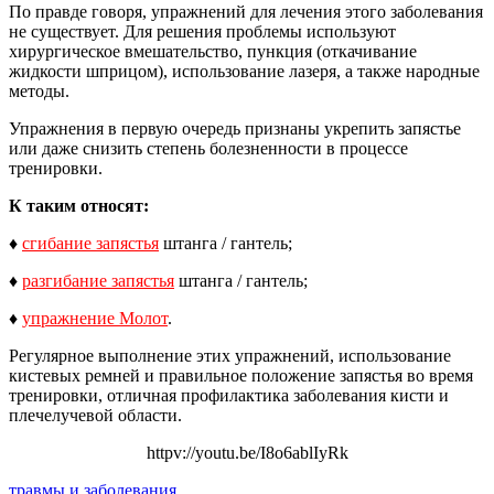
По правде говоря, упражнений для лечения этого заболевания
не существует. Для решения проблемы используют
хирургическое вмешательство, пункция (откачивание
жидкости шприцом), использование лазеря, а также народные
методы.
Упражнения в первую очередь признаны укрепить запястье
или даже снизить степень болезненности в процессе
тренировки.
К таким относят:
♦
сгибание запястья
штанга / гантель;
♦
разгибание запястья
штанга / гантель;
♦
упражнение Молот
.
Регулярное выполнение этих упражнений, использование
кистевых ремней и правильное положение запястья во время
тренировки, отличная профилактика заболевания кисти и
плечелучевой области.
httpv://youtu.be/I8o6ablIyRk
травмы и заболевания