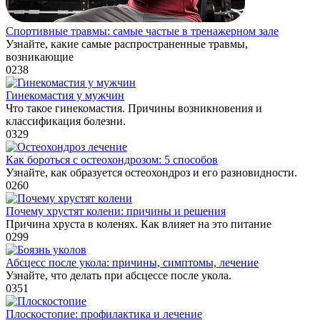
Спортивные травмы: самые частые в тренажерном зале
Узнайте, какие самые распространенные травмы,
возникающие
0
238
Гинекомастия у мужчин
Что такое гинекомастия. Причины возникновения и
классификация болезни.
0
329
Как бороться с остеохондрозом: 5 способов
Узнайте, как образуется остеохондроз и его разновидности.
0
260
Почему хрустят колени: причины и решения
Причина хруста в коленях. Как влияет на это питание
0
299
Абсцесс после укола: причины, симптомы, лечение
Узнайте, что делать при абсцессе после укола.
0
351
Плоскостопие: профилактика и лечение