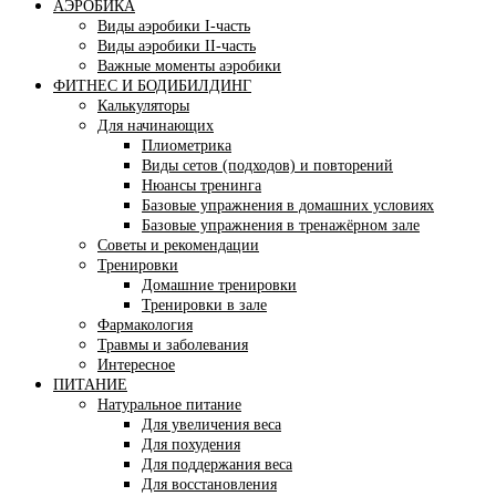
АЭРОБИКА
Виды аэробики І-часть
Виды аэробики ІІ-часть
Важные моменты аэробики
ФИТНЕС И БОДИБИЛДИНГ
Калькуляторы
Для начинающих
Плиометрика
Виды сетов (подходов) и повторений
Нюансы тренинга
Базовые упражнения в домашних условиях
Базовые упражнения в тренажёрном зале
Советы и рекомендации
Тренировки
Домашние тренировки
Тренировки в зале
Фармакология
Травмы и заболевания
Интересное
ПИТАНИЕ
Натуральное питание
Для увеличения веса
Для похудения
Для поддержания веса
Для восстановления