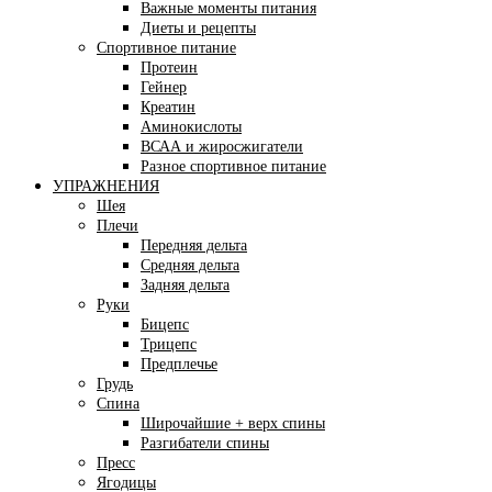
Важные моменты питания
Диеты и рецепты
Спортивное питание
Протеин
Гейнер
Креатин
Аминокислоты
ВСАА и жиросжигатели
Разное спортивное питание
УПРАЖНЕНИЯ
Шея
Плечи
Передняя дельта
Средняя дельта
Задняя дельта
Руки
Бицепс
Трицепс
Предплечье
Грудь
Спина
Широчайшие + верх спины
Разгибатели спины
Пресс
Ягодицы