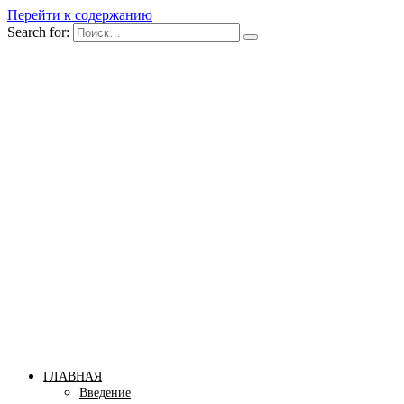
Перейти к содержанию
Search for:
Бомба тело
Сайт построения красивого тела!
ГЛАВНАЯ
Введение