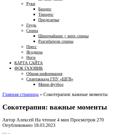
Руки
Бицепс
Трицепс
Предплечье
Грудь
Спина
Широчайшие + верх спины
Разгибатели спины
Пресс
Ягодицы
Ноги
КАРТА САЙТА
ФОК ГАЗОВИК
Общая информация
Спартакиада ГПУ «ШГВ»
Мини-футбол
Главная страница
»
Сокотерапия: важные моменты
Сокотерапия: важные моменты
Автор
Алексей
На чтение
4 мин
Просмотров
270
Опубликовано
18.03.2023