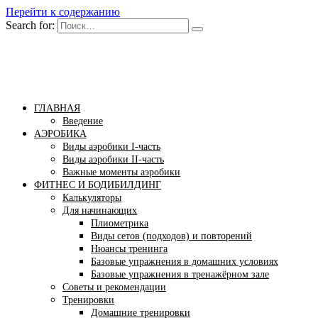
Перейти к содержанию
Search for:
Бомба тело
Сайт построения красивого тела!
ГЛАВНАЯ
Введение
АЭРОБИКА
Виды аэробики І-часть
Виды аэробики ІІ-часть
Важные моменты аэробики
ФИТНЕС И БОДИБИЛДИНГ
Калькуляторы
Для начинающих
Плиометрика
Виды сетов (подходов) и повторений
Нюансы тренинга
Базовые упражнения в домашних условиях
Базовые упражнения в тренажёрном зале
Советы и рекомендации
Тренировки
Домашние тренировки