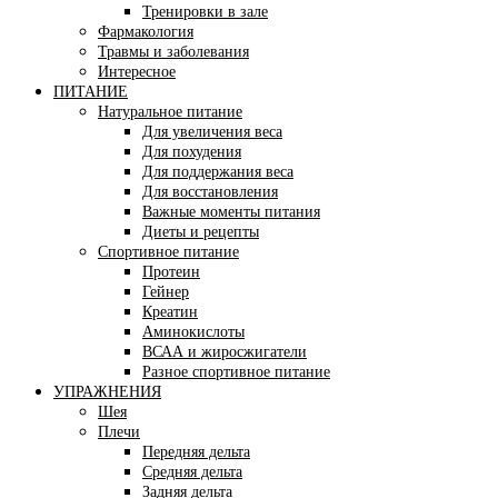
Тренировки в зале
Фармакология
Травмы и заболевания
Интересное
ПИТАНИЕ
Натуральное питание
Для увеличения веса
Для похудения
Для поддержания веса
Для восстановления
Важные моменты питания
Диеты и рецепты
Спортивное питание
Протеин
Гейнер
Креатин
Аминокислоты
ВСАА и жиросжигатели
Разное спортивное питание
УПРАЖНЕНИЯ
Шея
Плечи
Передняя дельта
Средняя дельта
Задняя дельта