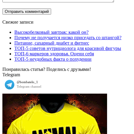
Свежие записи
Высокобелковый завтрак: какой он?
Почему не получается низко приседать со штангой?
Питание, сахарный диабет и фитнес
ТОП-5 советов нутрициолога для красивой фигуры
ТОП-6 маркеров здоровья. Оцени себя
ТОП-5 неудобных факта о похудении
Понравилась статья? Поделись с друзьями!
Telegram