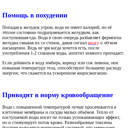
Помощь в похудении
Попадая в желудок утром, вода не имеет калорий, но её
тёплое состояние подразумевается желудком, как
поступившая еда. Вода в свою очередь разбавляет ферменты
желудка смывая их со стенок, давая сигнал
мозгу
о лёгком
насыщении. Ведь не зря когда хочется есть, после
употребления 1-2 стаканов воды, аппетит немного пропадает.
Если добавить в воду имбирь, корицу или сок лимона, они
повышая температуру тела, способствуют большему расходу
энергии, что скажется на ускоренном жиросжигании.
Приводит в норму кровообращение
Вода с повышенной температурой лучше просачивается в
клеточные мембраны и сосуды малых объёмов. Тепло от
поступаемой воды носит не только успокаивающих эффект,
но и стимулирует поток крови. Разнообразные токсины
быстрее выводятся мочегонной системой, что уменьшает