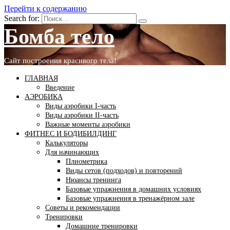
Перейти к содержанию
Search for:
Бомба тело
Сайт построения красивого тела!
ГЛАВНАЯ
Введение
АЭРОБИКА
Виды аэробики І-часть
Виды аэробики ІІ-часть
Важные моменты аэробики
ФИТНЕС И БОДИБИЛДИНГ
Калькуляторы
Для начинающих
Плиометрика
Виды сетов (подходов) и повторений
Нюансы тренинга
Базовые упражнения в домашних условиях
Базовые упражнения в тренажёрном зале
Советы и рекомендации
Тренировки
Домашние тренировки