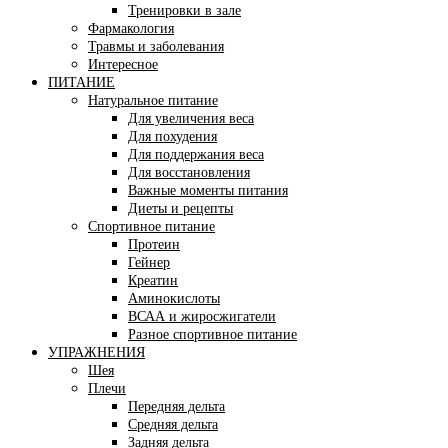
Тренировки в зале
Фармакология
Травмы и заболевания
Интересное
ПИТАНИЕ
Натуральное питание
Для увеличения веса
Для похудения
Для поддержания веса
Для восстановления
Важные моменты питания
Диеты и рецепты
Спортивное питание
Протеин
Гейнер
Креатин
Аминокислоты
ВСАА и жиросжигатели
Разное спортивное питание
УПРАЖНЕНИЯ
Шея
Плечи
Передняя дельта
Средняя дельта
Задняя дельта