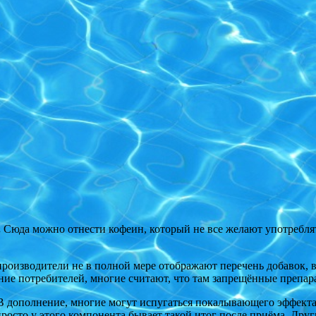
.
Сюда можно отнести кофеин, который не все желают употреблят
роизводители не в полной мере отображают перечень добавок, в
ние потребителей, многие считают, что там запрещённые препар
 В дополнение, многие могут испугаться покалывающего эффекта в
 просто у этого компонента бывает такой итог после приёма. Др