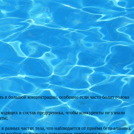
ь в большой концентрации, особенно если часто болит голова
ходящих в состав предтреника, чтобы конкуренты не узнали
аты;
 разных частях тела, что наблюдается от приёма бета-аланина.
угим вообще не нравится повышение энергетики всего