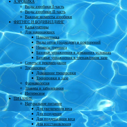
АЭРОБИКА
Виды аэробики І-часть
Виды аэробики ІІ-часть
Важные моменты аэробики
ФИТНЕС И БОДИБИЛДИНГ
Калькуляторы
Для начинающих
Плиометрика
Виды сетов (подходов) и повторений
Нюансы тренинга
Базовые упражнения в домашних условиях
Базовые упражнения в тренажёрном зале
Советы и рекомендации
Тренировки
Домашние тренировки
Тренировки в зале
Фармакология
Травмы и заболевания
Интересное
ПИТАНИЕ
Натуральное питание
Для увеличения веса
Для похудения
Для поддержания веса
Для восстановления