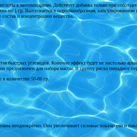
ислоты к митохондриям. Действует добавка только при соблюде
 день по 1 гр. Выпускается в порошкообразном, капсулированно
е состав и концентрацию вещества.
тав быстрых углеводов. Конечно эффект будет не настолько ярким
 он предназначен для набора массы. В группу риска попадают 
 в количестве 50-80 гр.
зана неоднократно. Она увеличивает силовые показатели и накап