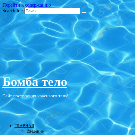
Перейти к содержанию
Search for:
Бомба тело
Сайт построения красивого тела!
ГЛАВНАЯ
Введение