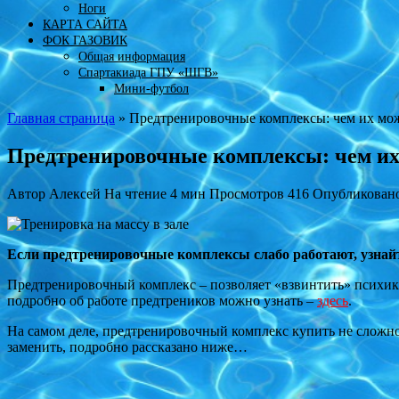
Ноги
КАРТА САЙТА
ФОК ГАЗОВИК
Общая информация
Спартакиада ГПУ «ШГВ»
Мини-футбол
Главная страница
»
Предтренировочные комплексы: чем их мо
Предтренировочные комплексы: чем их
Автор
Алексей
На чтение
4 мин
Просмотров
416
Опубликован
Если предтренировочные комплексы слабо работают, узнайт
Предтренировочный комплекс – позволяет «взвинтить» психику
подробно об работе предтреников можно узнать –
здесь
.
На самом деле, предтренировочный комплекс купить не сложн
заменить, подробно рассказано ниже…