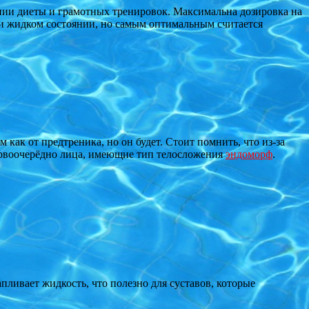
нии диеты и грамотных тренировок. Максимальна дозировка на
м и жидком состоянии, но самым оптимальным считается
 как от предтреника, но он будет. Стоит помнить, что из-за
первоочерёдно лица, имеющие тип телосложения
эндоморф
.
ливает жидкость, что полезно для суставов, которые