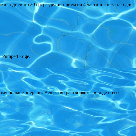
ки: 5 дней по 20 гр. разделив приём на 4 части и с шестого дня
— Pumped Edge.
зму больше энергии. Вещество растворяется в воде и его