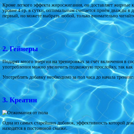
Кроме легкого эффекта жиросжигания, он доставляет жирные к
уровне 4 гр. в сутки, оптимальным считается приём дважды в
первый, но можете выбрать любой, только внимательно читайт
2. Гейнеры
Подарят много энергии на тренировках за счёт включения в сос
употребления можно увеличить подкожную прослойку, так как
Употреблять добавку необходимо за пол часа до начала тренинга
3. Креатин
Одна из самых старейших добавок, эффективность которой дока
находятся в постоянной смазке.