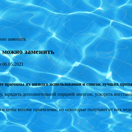
жно заменить
 можно заменить
о
06.05.2021
е причины их низкого использования и список лучших препа
, зарядить дополнительной порцией энергии, ускорить восстано
о и цены вполне приемлемы, но некоторые получают от них нед