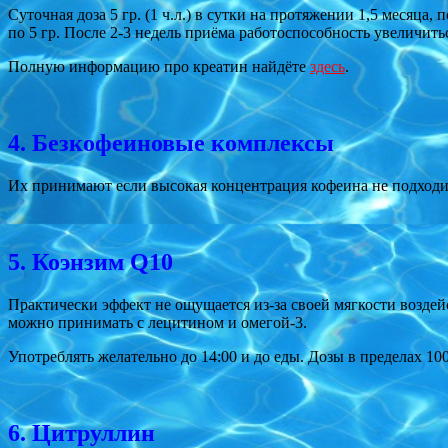
Суточная доза 5 гр. (1 ч.л.) в сутки на протяжении 1,5 месяца,
по 5 гр. После 2-3 недель приёма работоспособность увеличить
Полную информацию про креатин найдёте
здесь
.
4. Безкофеиновые комплексы
Их принимают если высокая концентрация кофеина не подходи
5. Коэнзим Q10
Практически эффект не ощущается из-за своей мягкости воздей
можно принимать с лецитином и омегой-3.
Употреблять желательно до 14:00 и до еды. Дозы в пределах 10
6. Цитруллин