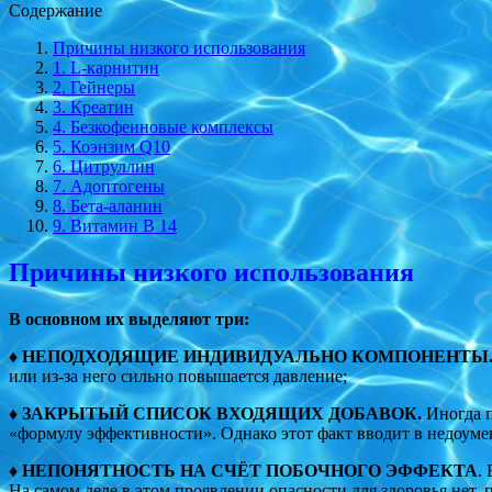
Содержание
Причины низкого использования
1. L-карнитин
2. Гейнеры
3. Креатин
4. Безкофеиновые комплексы
5. Коэнзим Q10
6. Цитруллин
7. Адоптогены
8. Бета-аланин
9. Витамин В 14
Причины низкого использования
В основном их выделяют три:
♦ НЕПОДХОДЯЩИЕ ИНДИВИДУАЛЬНО КОМПОНЕНТЫ
или из-за него сильно повышается давление;
♦ ЗАКРЫТЫЙ СПИСОК ВХОДЯЩИХ ДОБАВОК.
Иногда п
«формулу эффективности». Однако этот факт вводит в недоуме
♦ НЕПОНЯТНОСТЬ НА СЧЁТ ПОБОЧНОГО ЭФФЕКТА
.
На самом деле в этом проявлении опасности для здоровья нет,