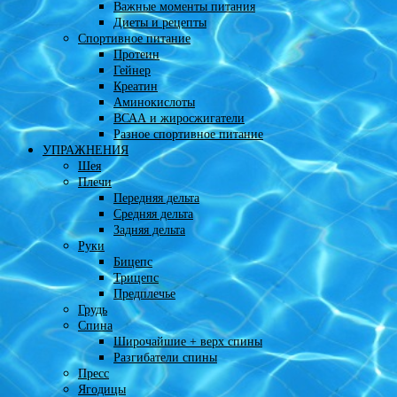
Важные моменты питания
Диеты и рецепты
Спортивное питание
Протеин
Гейнер
Креатин
Аминокислоты
ВСАА и жиросжигатели
Разное спортивное питание
УПРАЖНЕНИЯ
Шея
Плечи
Передняя дельта
Средняя дельта
Задняя дельта
Руки
Бицепс
Трицепс
Предплечье
Грудь
Спина
Широчайшие + верх спины
Разгибатели спины
Пресс
Ягодицы