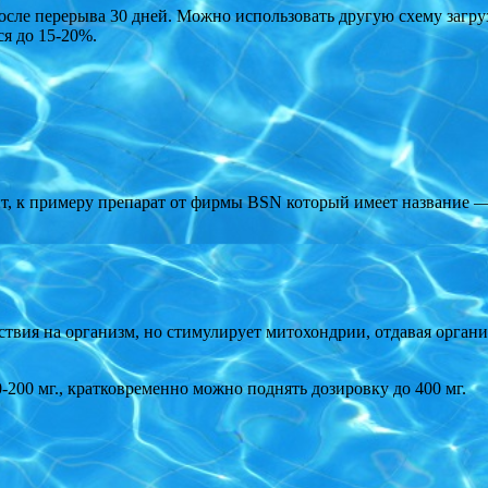
 после перерыва 30 дней. Можно использовать другую схему загруз
ся до 15-20%.
т, к примеру препарат от фирмы BSN который имеет название 
ствия на организм, но стимулирует митохондрии, отдавая органи
0-200 мг., кратковременно можно поднять дозировку до 400 мг.