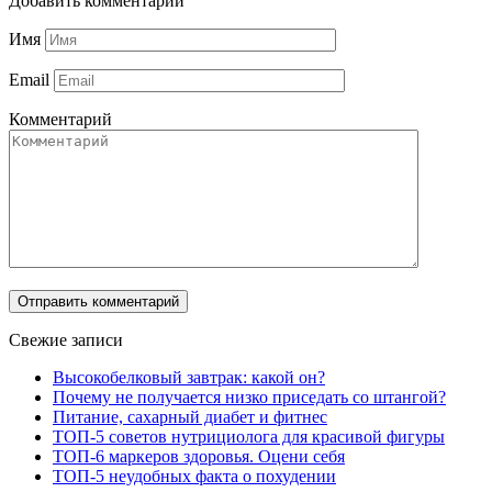
Добавить комментарий
Имя
Email
Комментарий
Свежие записи
Высокобелковый завтрак: какой он?
Почему не получается низко приседать со штангой?
Питание, сахарный диабет и фитнес
ТОП-5 советов нутрициолога для красивой фигуры
ТОП-6 маркеров здоровья. Оцени себя
ТОП-5 неудобных факта о похудении