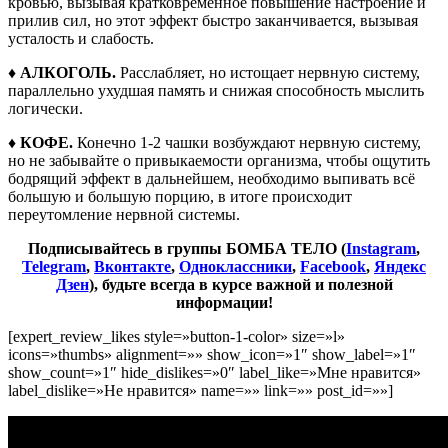
кровью, вызывая кратковременное повышение настроение и
прилив сил, но этот эффект быстро заканчивается, вызывая
усталость и слабость.
♦ АЛКОГОЛЬ.
Расслабляет, но истощает нервную систему,
параллельно ухудшая память и снижая способность мыслить
логически.
♦ КОФЕ.
Конечно 1-2 чашки возбуждают нервную систему,
но не забывайте о привыкаемости организма, чтобы ощутить
бодрящий эффект в дальнейшем, необходимо выпивать всё
большую и большую порцию, в итоге происходит
переутомление нервной системы.
Подписывайтесь в группы БОМБА ТЕЛО (
Instagram
,
Telegram
,
Вконтакте
,
Одноклассники
,
Facebook
,
Яндекс
Дзен
), будьте всегда в курсе важной и полезной
информации!
[expert_review_likes style=»button-1-color» size=»l»
icons=»thumbs» alignment=»» show_icon=»1″ show_label=»1″
show_count=»1″ hide_dislikes=»0″ label_like=»Мне нравится»
label_dislike=»Не нравится» name=»» link=»» post_id=»»]