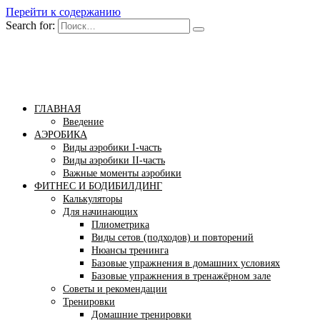
Перейти к содержанию
Search for:
Бомба тело
Сайт построения красивого тела!
ГЛАВНАЯ
Введение
АЭРОБИКА
Виды аэробики І-часть
Виды аэробики ІІ-часть
Важные моменты аэробики
ФИТНЕС И БОДИБИЛДИНГ
Калькуляторы
Для начинающих
Плиометрика
Виды сетов (подходов) и повторений
Нюансы тренинга
Базовые упражнения в домашних условиях
Базовые упражнения в тренажёрном зале
Советы и рекомендации
Тренировки
Домашние тренировки