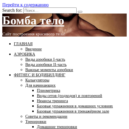
Перейти к содержанию
Search for:
Бомба тело
Сайт построения красивого тела!
ГЛАВНАЯ
Введение
АЭРОБИКА
Виды аэробики І-часть
Виды аэробики ІІ-часть
Важные моменты аэробики
ФИТНЕС И БОДИБИЛДИНГ
Калькуляторы
Для начинающих
Плиометрика
Виды сетов (подходов) и повторений
Нюансы тренинга
Базовые упражнения в домашних условиях
Базовые упражнения в тренажёрном зале
Советы и рекомендации
Тренировки
Домашние тренировки