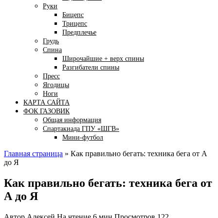
Руки
Бицепс
Трицепс
Предплечье
Грудь
Спина
Широчайшие + верх спины
Разгибатели спины
Пресс
Ягодицы
Ноги
КАРТА САЙТА
ФОК ГАЗОВИК
Общая информация
Спартакиада ГПУ «ШГВ»
Мини-футбол
Главная страница
»
Как правильно бегать: техника бега от А
до Я
Как правильно бегать: техника бега от
А до Я
Автор
Алексей
На чтение
6 мин
Просмотров
122