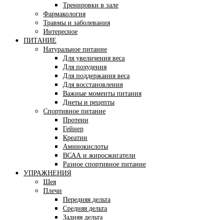
Тренировки в зале
Фармакология
Травмы и заболевания
Интересное
ПИТАНИЕ
Натуральное питание
Для увеличения веса
Для похудения
Для поддержания веса
Для восстановления
Важные моменты питания
Диеты и рецепты
Спортивное питание
Протеин
Гейнер
Креатин
Аминокислоты
ВСАА и жиросжигатели
Разное спортивное питание
УПРАЖНЕНИЯ
Шея
Плечи
Передняя дельта
Средняя дельта
Задняя дельта