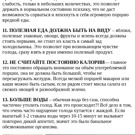
слабость, только в небольших количествах, это позволит
держать в нормальном состоянии психику, что не даст
возможность сорваться и впихнуть в себя огромную порцию
вредной еды.
11. ПОЛЕЗНАЯ ЕДА ДОЛЖНА БЫТЬ НА ВИДУ
– яблоки,
полезные злаковые, овощи, фрукты и зелень всегда должны
стоять первыми, не стоит их класть в самый зад
холодильника. Это позволит при возникающем чувстве
голода, сразу взять в руки именно полезный продукт.
12. НЕ СЧИТАЙТЕ ПОСТОЯННО КАЛОРИИ
— главное
это постоянно обращать внимание на объём употребляемой
порции, она не должна быть большой, чтобы не
перезагружать желудок. Всегда мелкой порцией макарон или
каши можно быть сытым, если рядом стоит миска салата из
свежих овощей и разнообразной зелени.
13. БОЛЬШЕ ВОДЫ
– обычная вода без газа, способна
частично утолить голод. Как это происходит?! Всё дело в том,
что очень часто ощущение голода путается с жаждой. Если
выпитый 1-2 стакана воды через 10-15 минут не вызывает
повторно дикий аппетит, значит это было банальное
обезвоживание организма.