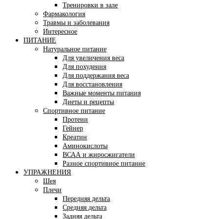
Тренировки в зале
Фармакология
Травмы и заболевания
Интересное
ПИТАНИЕ
Натуральное питание
Для увеличения веса
Для похудения
Для поддержания веса
Для восстановления
Важные моменты питания
Диеты и рецепты
Спортивное питание
Протеин
Гейнер
Креатин
Аминокислоты
ВСАА и жиросжигатели
Разное спортивное питание
УПРАЖНЕНИЯ
Шея
Плечи
Передняя дельта
Средняя дельта
Задняя дельта