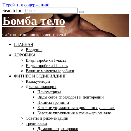
Перейти к содержанию
Search for:
Бомба тело
Сайт построения красивого тела!
ГЛАВНАЯ
Введение
АЭРОБИКА
Виды аэробики І-часть
Виды аэробики ІІ-часть
Важные моменты аэробики
ФИТНЕС И БОДИБИЛДИНГ
Калькуляторы
Для начинающих
Плиометрика
Виды сетов (подходов) и повторений
Нюансы тренинга
Базовые упражнения в домашних условиях
Базовые упражнения в тренажёрном зале
Советы и рекомендации
Тренировки
Домашние тренировки