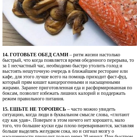
14. ГОТОВЬТЕ ОБЕД САМИ
– ритм жизни настолько
быстрый, что когда появляется время обеденного перерыва, то
за 1 несчастный час, необходимо быстро утолить голод и
выстоять нешуточную очередь в ближайшем ресторане или
кафе, для этого лучше всего на помощь приходит фаст-фуд,
который прям кишит канцерогенными и насыщенными
жирами. Заранее приготовленная еда и расформированная по
боксам, позволит избежать лишних калорий и поддержать
режим правильного питания.
15. ЕШЬТЕ НЕ ТОРОПЯСЬ
– часто можно увидеть
ситуацию, когда люди в буквальном смысле слова, «глотают
еду как удав». Поверьте в этом ничего нет хорошего, мало
того, что большие куски еды плохо перевариваются, заставляя
больше выделять желудком сока, но и сигнал мозгу о
насыщенности приходит только через 20 минут. При быстром