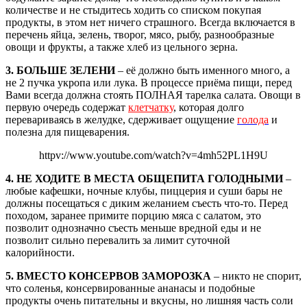
количестве и не стыдитесь ходить со списком покупая
продукты, в этом нет ничего страшного. Всегда включается в
перечень яйца, зелень, творог, мясо, рыбу, разнообразные
овощи и фрукты, а также хлеб из цельного зерна.
3. БОЛЬШЕ ЗЕЛЕНИ
– её должно быть именного много, а
не 2 пучка укропа или лука. В процессе приёма пищи, перед
Вами всегда должна стоять ПОЛНАЯ тарелка салата. Овощи в
первую очередь содержат
клетчатку
, которая долго
перевариваясь в желудке, сдерживает ощущение
голода
и
полезна для пищеварения.
httpv://www.youtube.com/watch?v=4mh52PL1H9U
4. НЕ ХОДИТЕ В МЕСТА ОБЩЕПИТА ГОЛОДНЫМИ
–
любые кафешки, ночные клубы, пиццерия и суши бары не
должны посещаться с диким желанием съесть что-то. Перед
походом, заранее примите порцию мяса с салатом, это
позволит однозначно съесть меньше вредной еды и не
позволит сильно перевалить за лимит суточной
калорийности.
5. ВМЕСТО КОНСЕРВОВ ЗАМОРОЗКА
– никто не спорит,
что соленья, консервированные ананасы и подобные
продукты очень питательны и вкусны, но лишняя часть соли