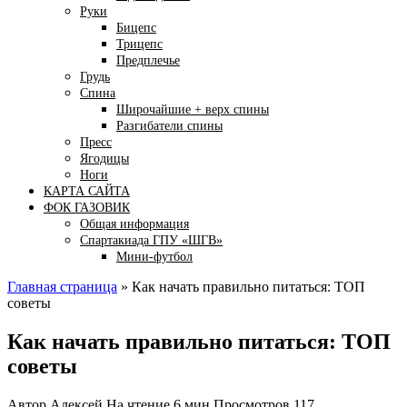
Руки
Бицепс
Трицепс
Предплечье
Грудь
Спина
Широчайшие + верх спины
Разгибатели спины
Пресс
Ягодицы
Ноги
КАРТА САЙТА
ФОК ГАЗОВИК
Общая информация
Спартакиада ГПУ «ШГВ»
Мини-футбол
Главная страница
»
Как начать правильно питаться: ТОП
советы
Как начать правильно питаться: ТОП
советы
Автор
Алексей
На чтение
6 мин
Просмотров
117