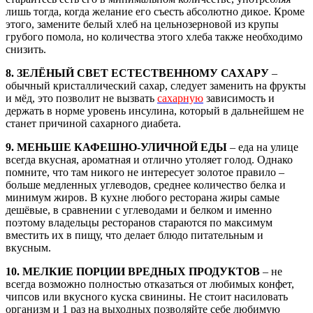
лишь тогда, когда желание его съесть абсолютно дикое. Кроме
этого, замените белый хлеб на цельнозерновой из крупы
грубого помола, но количества этого хлеба также необходимо
снизить.
8. ЗЕЛЁНЫЙ СВЕТ ЕСТЕСТВЕННОМУ САХАРУ
–
обычный кристаллический сахар, следует заменить на фрукты
и мёд, это позволит не вызвать
сахарную
зависимость и
держать в норме уровень инсулина, который в дальнейшем не
станет причиной сахарного диабета.
9. МЕНЬШЕ КАФЕШНО-УЛИЧНОЙ ЕДЫ
– еда на улице
всегда вкусная, ароматная и отлично утоляет голод. Однако
помните, что там никого не интересует золотое правило –
больше медленных углеводов, среднее количество белка и
минимум жиров. В кухне любого ресторана жиры самые
дешёвые, в сравнении с углеводами и белком и именно
поэтому владельцы ресторанов стараются по максимум
вместить их в пищу, что делает блюдо питательным и
вкусным.
10. МЕЛКИЕ ПОРЦИИ ВРЕДНЫХ ПРОДУКТОВ
– не
всегда возможно полностью отказаться от любимых конфет,
чипсов или вкусного куска свинины. Не стоит насиловать
организм и 1 раз на выходных позволяйте себе любимую