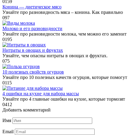
0
159
Конина — диетическое мясо
Узнайте про разновидность мяса – конина. Как правильно
0
97
Молоко и его разновидности
Узнайте про разновидности молока, чем можно его заменит
0
195
Нитраты в овощах и фруктах
Узнайте, чем опасны нитраты в овощах и фруктах.
0
75
10 полезных свойств огурцов
Узнайте про 10 полезных качеств огурцов, которые помогут
0
115
4 ошибки на кухне для набора массы
Узнайте про 4 главные ошибки на кухне, которые тормозят
0
412
Добавить комментарий
Имя
Email