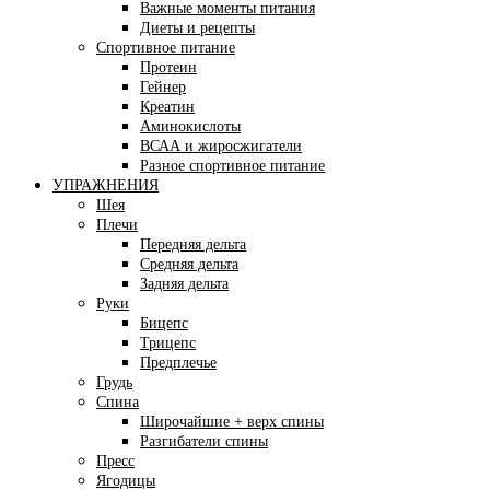
Важные моменты питания
Диеты и рецепты
Спортивное питание
Протеин
Гейнер
Креатин
Аминокислоты
ВСАА и жиросжигатели
Разное спортивное питание
УПРАЖНЕНИЯ
Шея
Плечи
Передняя дельта
Средняя дельта
Задняя дельта
Руки
Бицепс
Трицепс
Предплечье
Грудь
Спина
Широчайшие + верх спины
Разгибатели спины
Пресс
Ягодицы