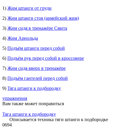
1)
Жим штанги от груди
2)
Жим штанги стоя (армейский жим)
3)
Жим сидя в тренажёре Смита
4)
Жим Арнольда
5)
Подъём штанги перед собой
6)
Подъём рук перед собой в кроссовере
7)
Жим сидя вверх в тренажёре
8)
Подъём гантелей перед собой
9)
Тяга штанги к подбородку
упражнения
Вам также может понравиться
Тяга штанги к подбородку
Описывается техника тяги штанги к подбородке
0
694