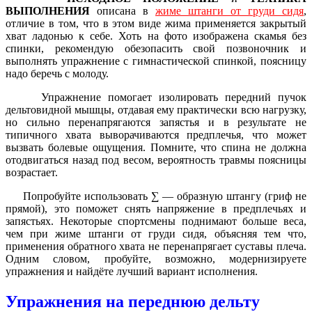
ВЫПОЛНЕНИЯ
описана в
жиме штанги от груди сидя
,
отличие в том, что в этом виде жима применяется закрытый
хват ладонью к себе. Хоть на фото изображена скамья без
спинки, рекомендую обезопасить свой позвоночник и
выполнять упражнение с гимнастической спинкой, поясницу
надо беречь с молоду.
Упражнение помогает изолировать передний пучок
дельтовидной мышцы, отдавая ему практически всю нагрузку,
но сильно перенапрягаются запястья и в результате не
типичного хвата выворачиваются предплечья, что может
вызвать болевые ощущения. Помните, что спина не должна
отодвигаться назад под весом, вероятность травмы поясницы
возрастает.
Попробуйте использовать ∑ — образную штангу (гриф не
прямой), это поможет снять напряжение в предплечьях и
запястьях. Некоторые спортсмены поднимают больше веса,
чем при жиме штанги от груди сидя, объясняя тем что,
применения обратного хвата не перенапрягает суставы плеча.
Одним словом, пробуйте, возможно, модернизируете
упражнения и найдёте лучший вариант исполнения.
Упражнения на переднюю дельту