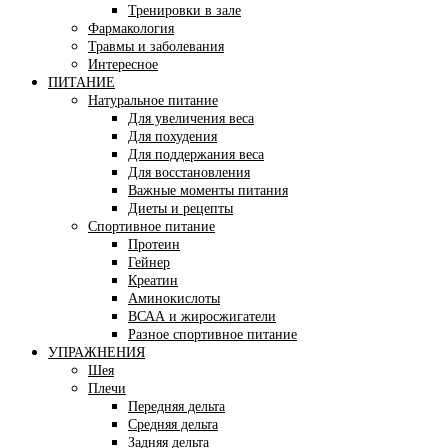
Тренировки в зале
Фармакология
Травмы и заболевания
Интересное
ПИТАНИЕ
Натуральное питание
Для увеличения веса
Для похудения
Для поддержания веса
Для восстановления
Важные моменты питания
Диеты и рецепты
Спортивное питание
Протеин
Гейнер
Креатин
Аминокислоты
ВСАА и жиросжигатели
Разное спортивное питание
УПРАЖНЕНИЯ
Шея
Плечи
Передняя дельта
Средняя дельта
Задняя дельта