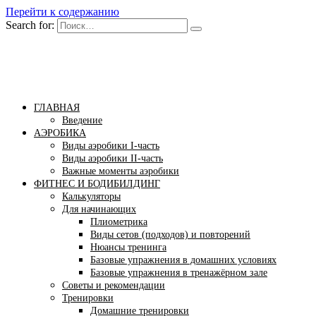
Перейти к содержанию
Search for:
Бомба тело
Сайт построения красивого тела!
ГЛАВНАЯ
Введение
АЭРОБИКА
Виды аэробики І-часть
Виды аэробики ІІ-часть
Важные моменты аэробики
ФИТНЕС И БОДИБИЛДИНГ
Калькуляторы
Для начинающих
Плиометрика
Виды сетов (подходов) и повторений
Нюансы тренинга
Базовые упражнения в домашних условиях
Базовые упражнения в тренажёрном зале
Советы и рекомендации
Тренировки
Домашние тренировки