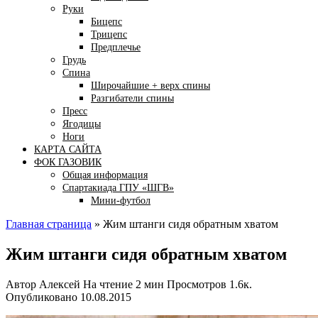
Руки
Бицепс
Трицепс
Предплечье
Грудь
Спина
Широчайшие + верх спины
Разгибатели спины
Пресс
Ягодицы
Ноги
КАРТА САЙТА
ФОК ГАЗОВИК
Общая информация
Спартакиада ГПУ «ШГВ»
Мини-футбол
Главная страница
»
Жим штанги сидя обратным хватом
Жим штанги сидя обратным хватом
Автор
Алексей
На чтение
2 мин
Просмотров
1.6к.
Опубликовано
10.08.2015