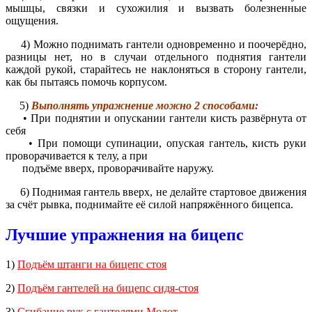
мышцы, связки и сухожилия и вызвать болезненные
ощущения.
4) Можно поднимать гантели одновременно и поочерёдно,
разницы нет, но в случаи отдельного поднятия гантели
каждой рукой, старайтесь не наклоняться в сторону гантели,
как бы пытаясь помочь корпусом.
5)
Выполнять упражнение можно 2 способами:
• При поднятии и опускании гантели кисть развёрнута от
себя
• При помощи супинации, опуская гантель, кисть руки
проворачивается к телу, а при
подъёме вверх, проворачивайте наружу.
6) Поднимая гантель вверх, не делайте стартовое движения
за счёт рывка, поднимайте её силой напряжённого бицепса.
Лучшие упражнения на бицепс
1)
Подъём штанги на бицепс стоя
2)
Подъём гантелей на бицепс сидя-стоя
3)
Сгибание рук с гантелями Молот