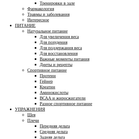
Тренировки в зале
Фармакология
Травмы и заболевания
Интересное
ПИТАНИЕ
Натуральное питание
Для увеличения веса
Для похудения
Для поддержания веса
Для восстановления
Важные моменты питания
Диеты и рецепты
Спортивное питание
Протеин
Гейнер
Креатин
Аминокислоты
ВСАА и жиросжигатели
Разное спортивное питание
УПРАЖНЕНИЯ
Шея
Плечи
Передняя дельта
Средняя дельта
Задняя дельта