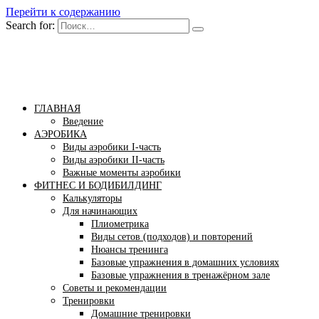
Перейти к содержанию
Search for:
Бомба тело
Сайт построения красивого тела!
ГЛАВНАЯ
Введение
АЭРОБИКА
Виды аэробики І-часть
Виды аэробики ІІ-часть
Важные моменты аэробики
ФИТНЕС И БОДИБИЛДИНГ
Калькуляторы
Для начинающих
Плиометрика
Виды сетов (подходов) и повторений
Нюансы тренинга
Базовые упражнения в домашних условиях
Базовые упражнения в тренажёрном зале
Советы и рекомендации
Тренировки
Домашние тренировки