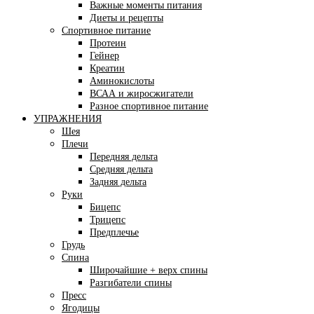
Важные моменты питания
Диеты и рецепты
Спортивное питание
Протеин
Гейнер
Креатин
Аминокислоты
ВСАА и жиросжигатели
Разное спортивное питание
УПРАЖНЕНИЯ
Шея
Плечи
Передняя дельта
Средняя дельта
Задняя дельта
Руки
Бицепс
Трицепс
Предплечье
Грудь
Спина
Широчайшие + верх спины
Разгибатели спины
Пресс
Ягодицы