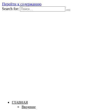
Перейти к содержанию
Search for:
Бомба тело
Сайт построения красивого тела!
ГЛАВНАЯ
Введение