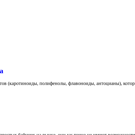
а
нтов (каротиноиды, полифенолы, флавоноиды, антоцианы), кото
у простых бабушек на рынке, они уж точно не имеют возможност