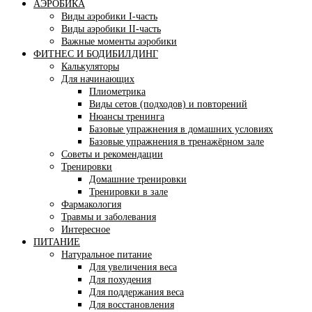
АЭРОБИКА
Виды аэробики І-часть
Виды аэробики ІІ-часть
Важные моменты аэробики
ФИТНЕС И БОДИБИЛДИНГ
Калькуляторы
Для начинающих
Плиометрика
Виды сетов (подходов) и повторений
Нюансы тренинга
Базовые упражнения в домашних условиях
Базовые упражнения в тренажёрном зале
Советы и рекомендации
Тренировки
Домашние тренировки
Тренировки в зале
Фармакология
Травмы и заболевания
Интересное
ПИТАНИЕ
Натуральное питание
Для увеличения веса
Для похудения
Для поддержания веса
Для восстановления