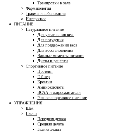
Тренировки в зале
Фармакология
Травмы и заболевания
Интересное
ПИТАНИЕ
Натуральное питание
Для увеличения веса
Для похудения
Для поддержания веса
Для восстановления
Важные моменты питания
Диеты и рецепты
Спортивное питание
Протеин
Гейнер
Креатин
Аминокислоты
ВСАА и жиросжигатели
Разное спортивное питание
УПРАЖНЕНИЯ
Шея
Плечи
Передняя дельта
Средняя дельта
Задняя дельта