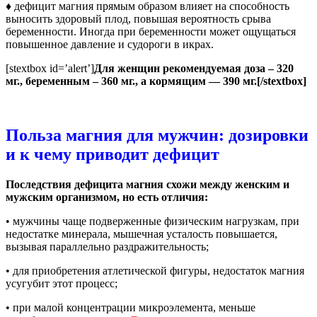
♦ дефицит магния прямым образом влияет на способность
выносить здоровый плод, повышая вероятность срыва
беременности. Иногда при беременности может ощущаться
повышенное давление и судороги в икрах.
[stextbox id=’alert’]
Для женщин рекомендуемая доза – 320
мг., беременным – 360 мг., а кормящим — 390 мг.[/stextbox]
Польза магния для мужчин: дозировки
и к чему приводит дефицит
Последствия дефицита магния схожи между женским и
мужским организмом, но есть отличия:
• мужчины чаще подверженные физическим нагрузкам, при
недостатке минерала, мышечная усталость повышается,
вызывая параллельно раздражительность;
• для приобретения атлетической фигуры, недостаток магния
усугубит этот процесс;
• при малой концентрации микроэлемента, меньше