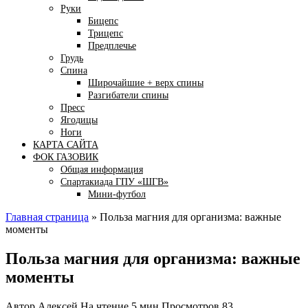
Руки
Бицепс
Трицепс
Предплечье
Грудь
Спина
Широчайшие + верх спины
Разгибатели спины
Пресс
Ягодицы
Ноги
КАРТА САЙТА
ФОК ГАЗОВИК
Общая информация
Спартакиада ГПУ «ШГВ»
Мини-футбол
Главная страница
»
Польза магния для организма: важные
моменты
Польза магния для организма: важные
моменты
Автор
Алексей
На чтение
5 мин
Просмотров
83