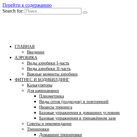
Перейти к содержанию
Search for:
Бомба тело
Сайт построения красивого тела!
ГЛАВНАЯ
Введение
АЭРОБИКА
Виды аэробики І-часть
Виды аэробики ІІ-часть
Важные моменты аэробики
ФИТНЕС И БОДИБИЛДИНГ
Калькуляторы
Для начинающих
Плиометрика
Виды сетов (подходов) и повторений
Нюансы тренинга
Базовые упражнения в домашних условиях
Базовые упражнения в тренажёрном зале
Советы и рекомендации
Тренировки
Домашние тренировки