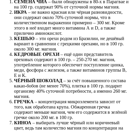
СЕМЕНА ЧИА
– были обнаружены в 80-х в Парагвае и
на 100 гр. содержат 90% от суточной нормы магния.
ИКРА
– не важно красная или чёрная разновидности,
они содержат около 70% суточной нормы, что в
количественном выражении примерно – 300 мг. Кроме
этого в неё входит много витамина А и D, а также
прилично аминокислот.
КЕШЬЮ
– эти орехи родом из Бразилии, не дешёвый
вариант в сравнении с грецкими орехами, но в 100 гр.
около 300 мг. магния.
КЕДРОВЫЕ ОРЕХИ
– ещё один представитель
ореховых содержит в 100 гр. – 250-270 мг. магния,
употребление которого обеспечит поступление цинка,
меди, фосфора с железом, а также витаминов группы В,
Е и К.
ЧЁРНЫЙ ШОКОЛАД
– за счёт повышенного состава
какао-бобов (не менее 70%), плитка в 100 гр. подарит
организму 40% суточной потребности, а именно 260 мг.
магния.
ГРЕЧКА
– концентрация микроэлемента зависит от
того, как обработана крупа. Обжаренная гречка
содержит меньше магния, чем его содержится в зелёной
гречке около 200 мг. в 100 гр.
КИНОА
– выбирать лучше чёрный или коричневый
цвет, ведь там количество магния по концентрации на