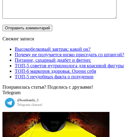
Свежие записи
Высокобелковый завтрак: какой он?
Почему не получается низко приседать со штангой?
Питание, сахарный диабет и фитнес
ТОП-5 советов нутрициолога для красивой фигуры
ТОП-6 маркеров здоровья. Оцени себя
ТОП-5 неудобных факта о похудении
Понравилась статья? Поделись с друзьями!
Telegram