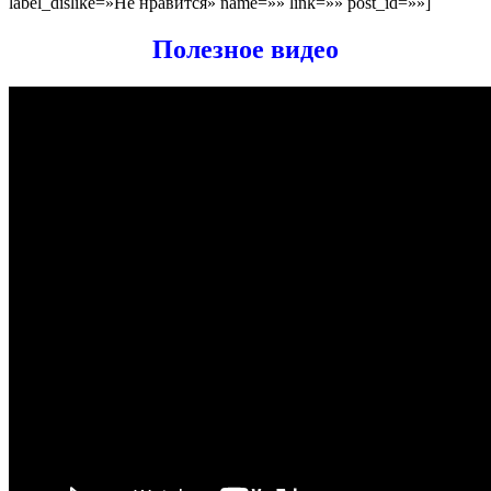
label_dislike=»Не нравится» name=»» link=»» post_id=»»]
Полезное видео