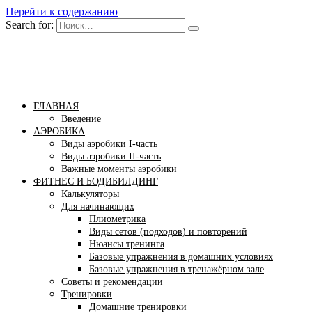
Перейти к содержанию
Search for:
Бомба тело
Сайт построения красивого тела!
ГЛАВНАЯ
Введение
АЭРОБИКА
Виды аэробики І-часть
Виды аэробики ІІ-часть
Важные моменты аэробики
ФИТНЕС И БОДИБИЛДИНГ
Калькуляторы
Для начинающих
Плиометрика
Виды сетов (подходов) и повторений
Нюансы тренинга
Базовые упражнения в домашних условиях
Базовые упражнения в тренажёрном зале
Советы и рекомендации
Тренировки
Домашние тренировки