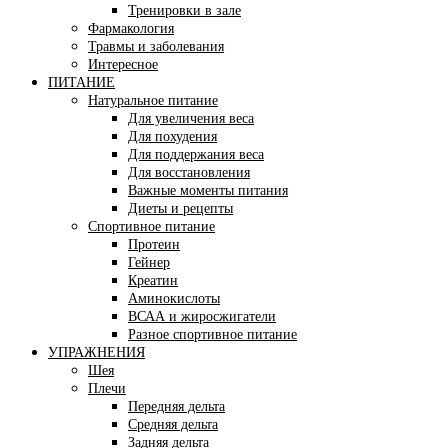
Тренировки в зале
Фармакология
Травмы и заболевания
Интересное
ПИТАНИЕ
Натуральное питание
Для увеличения веса
Для похудения
Для поддержания веса
Для восстановления
Важные моменты питания
Диеты и рецепты
Спортивное питание
Протеин
Гейнер
Креатин
Аминокислоты
ВСАА и жиросжигатели
Разное спортивное питание
УПРАЖНЕНИЯ
Шея
Плечи
Передняя дельта
Средняя дельта
Задняя дельта