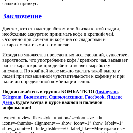
сладкий привкус.
Заключение
Для тех, кто страдает диабетом или близки к этой стадии,
необходимо аккуратно принимать кофе и крепкий чай.
Особенно при сочетании кофеина со сладостями и
сахарозаменителями в том числе.
Исходя из множества проведенных исследований, существует
вероятность, что употребление кофе / крепкого чая, вызывает
рост сахара в крови при диабете и меняет выработку
инсулина. По крайней мере можно сделать такой вывод у
людей при повышенной чувствительности к кофеину и при
наличии определённой комбинации генов.
Подписывайтесь в группы БОМБА ТЕЛО (
Instagram
,
Telegram
,
Вконтакте
,
Одноклассники
,
Facebook
,
Яндекс
Дзен
), будьте всегда в курсе важной и полезной
информации!
[expert_review_likes style=»button-1-color» size=»l»
icons=»thumbs» alignment=»» show_icon=»1″ show_label=»1″
show_count=»1″ hide_dislikes=»0″ label_like=»Мне нравится»