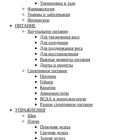
Тренировки в зале
Фармакология
Травмы и заболевания
Интересное
ПИТАНИЕ
Натуральное питание
Для увеличения веса
Для похудения
Для поддержания веса
Для восстановления
Важные моменты питания
Диеты и рецепты
Спортивное питание
Протеин
Гейнер
Креатин
Аминокислоты
ВСАА и жиросжигатели
Разное спортивное питание
УПРАЖНЕНИЯ
Шея
Плечи
Передняя дельта
Средняя дельта
Задняя дельта