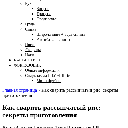
Руки
Бицепс
Трицепс
Предплечье
Грудь
Спина
Широчайшие + верх спины
Разгибатели спины
Пресс
Ягодицы
Ноги
КАРТА САЙТА
ФОК ГАЗОВИК
Общая информация
Спартакиада ГПУ «ШГВ»
Мини-футбол
Главная страница
»
Как сварить рассыпчатый рис: секреты
приготовления
Как сварить рассыпчатый рис:
секреты приготовления
Автор
Алексей
На чтение
4 мин
Просмотров
108