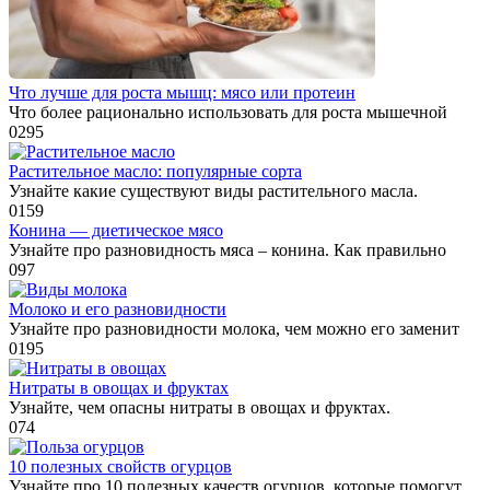
Что лучше для роста мышц: мясо или протеин
Что более рационально использовать для роста мышечной
0
295
Растительное масло: популярные сорта
Узнайте какие существуют виды растительного масла.
0
159
Конина — диетическое мясо
Узнайте про разновидность мяса – конина. Как правильно
0
97
Молоко и его разновидности
Узнайте про разновидности молока, чем можно его заменит
0
195
Нитраты в овощах и фруктах
Узнайте, чем опасны нитраты в овощах и фруктах.
0
74
10 полезных свойств огурцов
Узнайте про 10 полезных качеств огурцов, которые помогут