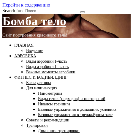
Перейти к содержанию
Search for:
Бомба тело
Сайт построения красивого тела!
ГЛАВНАЯ
Введение
АЭРОБИКА
Виды аэробики І-часть
Виды аэробики ІІ-часть
Важные моменты аэробики
ФИТНЕС И БОДИБИЛДИНГ
Калькуляторы
Для начинающих
Плиометрика
Виды сетов (подходов) и повторений
Нюансы тренинга
Базовые упражнения в домашних условиях
Базовые упражнения в тренажёрном зале
Советы и рекомендации
Тренировки
Домашние тренировки