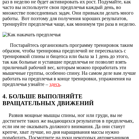
раз в неделю не будет активировать их рост. Подумайте, как
часто вы используете свои предплечья каждый день, во
множестве повседневных задач. Они привыкли делать много
работы. Вот поэтому для получения хороших результатов,
тренируйте предплечья чаще, как минимум три раза в неделю.
Постарайтесь организовать программу тренировок таким
образом, чтобы тренировка предплечий не пересекалась с
тренировкой спины и бицепса или была за 1 день до этого,
так как больные и уставшие предплечья не позволят взять
приличный рабочий вес, которым можно проработать эти
мышечные группы, особенно спину. На самом деле вам лучше
работать на предплечья в конце тренировки, упражнения на
предплечья узнайте –
здесь
.
4. БОЛЬШЕ ВЫПОЛНЯЙТЕ
ВРАЩАТЕЛЬНЫХ ДВИЖЕНИЙ
Развив мощные мышцы спины, ног или груди, вы не
достигнете таких же выдающихся результатов в предплечьях,
если им не оказывать должного внимания. Да они станут
крепче, хват лучше, но дня наращивания массы нужно
поработать. Посмотрите на руки некоторых автомехаников