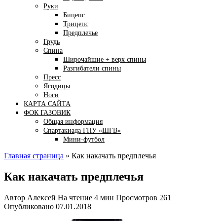
Руки
Бицепс
Трицепс
Предплечье
Грудь
Спина
Широчайшие + верх спины
Разгибатели спины
Пресс
Ягодицы
Ноги
КАРТА САЙТА
ФОК ГАЗОВИК
Общая информация
Спартакиада ГПУ «ШГВ»
Мини-футбол
Главная страница
»
Как накачать предплечья
Как накачать предплечья
Автор
Алексей
На чтение
4 мин
Просмотров
261
Опубликовано
07.01.2018