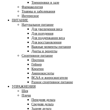
Тренировки в зале
Фармакология
Травмы и заболевания
Интересное
ПИТАНИЕ
Натуральное питание
Для увеличения веса
Для похудения
Для поддержания веса
Для восстановления
Важные моменты питания
Диеты и рецепты
Спортивное питание
Протеин
Гейнер
Креатин
Аминокислоты
ВСАА и жиросжигатели
Разное спортивное питание
УПРАЖНЕНИЯ
Шея
Плечи
Передняя дельта
Средняя дельта
Задняя дельта