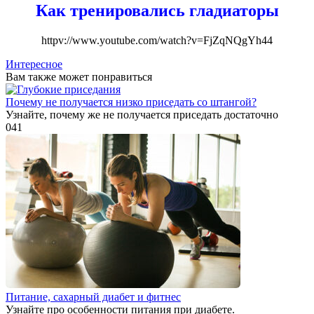
Как тренировались гладиаторы
httpv://www.youtube.com/watch?v=FjZqNQgYh44
Интересное
Вам также может понравиться
Почему не получается низко приседать со штангой?
Узнайте, почему же не получается приседать достаточно
0
41
Питание, сахарный диабет и фитнес
Узнайте про особенности питания при диабете.