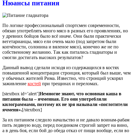
Нюансы питания
По логике профессиональный спортсмен современности,
обязан употреблять много мясо в разных его проявлениях, но
у древних бойцов было всё иначе. Они были практически
вегетарианцы, мясо ели очень мало (под запретом были
копчёности, солонина и вяленое мясо), конечно же не по
собственному желанию. Так как питались гладиаторы и
смогли достигать высоких результатов?
Данный вывод сделали исходя из содержащихся в костях
повышенной концентрации стронция, который был выше, чем
у обычных жителей Рима. Известно, что стронций ускорял
заживление
костей
при трещинах и переломах.
[stextbox id=’alert’]
Немногие знают, что основная каша в
питании была – ячменная. Его они употребляли
килограммами, поэтому их не зря называли «поглотители
ячменя».
[/stextbox]
За их питанием следило начальство и не давало воинам-рабам
пить ледяную воду, перед поединком строгий запрет на вино,
а в день боя, если бой до обеда отказ от пищи вообще, если во