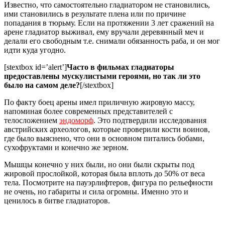
Известно, что самостоятельно гладиатором не становились,
ими становились в результате плена или по причине
попадания в тюрьму. Если на протяжении 3 лет сражений на
арене гладиатор выживал, ему вручали деревянный меч и
делали его свободным т.е. снимали обязанность раба, и он мог
идти куда угодно.
[stextbox id=’alert’]
Часто в фильмах гладиаторы
предоставлены мускулистыми героями, но так ли это
было на самом деле?
[/stextbox]
По факту боец арены имел приличную жировую массу,
напоминая более современных представителей с
телосложением
эндоморф
. Это подтвердили исследования
австрийских археологов, которые проверили кости воинов,
где было выяснено, что они в основном питались бобами,
сухофруктами и конечно же зерном.
Мышцы конечно у них были, но они были скрыты под
жировой прослойкой, которая была вплоть до 50% от веса
тела. Посмотрите на пауэрлифтеров, фигура по рельефности
не очень, но габариты и сила огромны. Именно это и
ценилось в битве гладиаторов.