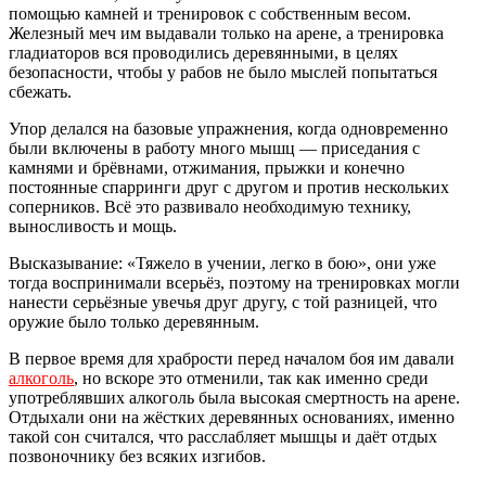
помощью камней и тренировок с собственным весом.
Железный меч им выдавали только на арене, а тренировка
гладиаторов вся проводились деревянными, в целях
безопасности, чтобы у рабов не было мыслей попытаться
сбежать.
Упор делался на базовые упражнения, когда одновременно
были включены в работу много мышц — приседания с
камнями и брёвнами, отжимания, прыжки и конечно
постоянные спарринги друг с другом и против нескольких
соперников. Всё это развивало необходимую технику,
выносливость и мощь.
Высказывание: «Тяжело в учении, легко в бою», они уже
тогда воспринимали всерьёз, поэтому на тренировках могли
нанести серьёзные увечья друг другу, с той разницей, что
оружие было только деревянным.
В первое время для храбрости перед началом боя им давали
алкоголь
, но вскоре это отменили, так как именно среди
употреблявших алкоголь была высокая смертность на арене.
Отдыхали они на жёстких деревянных основаниях, именно
такой сон считался, что расслабляет мышцы и даёт отдых
позвоночнику без всяких изгибов.