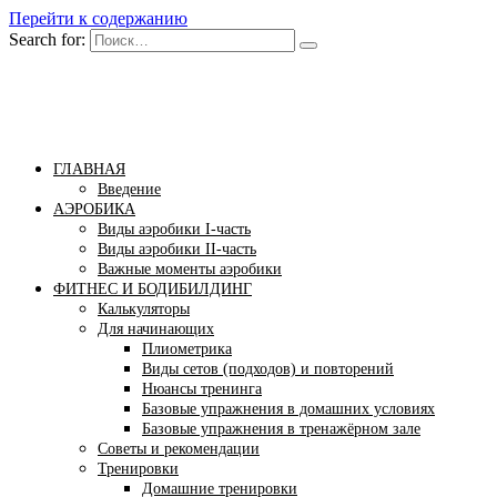
Перейти к содержанию
Search for:
Бомба тело
Сайт построения красивого тела!
ГЛАВНАЯ
Введение
АЭРОБИКА
Виды аэробики І-часть
Виды аэробики ІІ-часть
Важные моменты аэробики
ФИТНЕС И БОДИБИЛДИНГ
Калькуляторы
Для начинающих
Плиометрика
Виды сетов (подходов) и повторений
Нюансы тренинга
Базовые упражнения в домашних условиях
Базовые упражнения в тренажёрном зале
Советы и рекомендации
Тренировки
Домашние тренировки