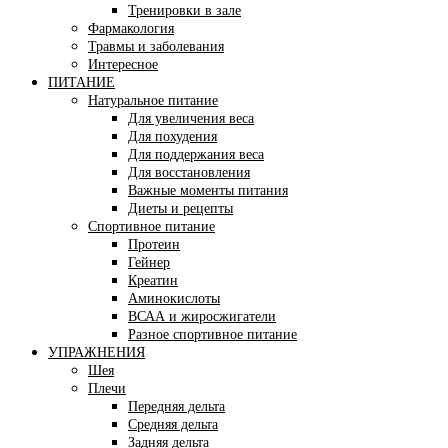
Тренировки в зале
Фармакология
Травмы и заболевания
Интересное
ПИТАНИЕ
Натуральное питание
Для увеличения веса
Для похудения
Для поддержания веса
Для восстановления
Важные моменты питания
Диеты и рецепты
Спортивное питание
Протеин
Гейнер
Креатин
Аминокислоты
ВСАА и жиросжигатели
Разное спортивное питание
УПРАЖНЕНИЯ
Шея
Плечи
Передняя дельта
Средняя дельта
Задняя дельта