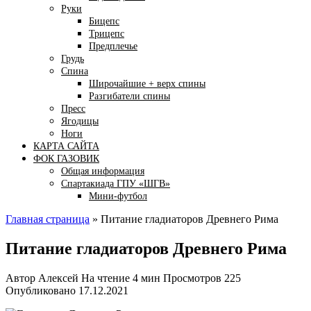
Руки
Бицепс
Трицепс
Предплечье
Грудь
Спина
Широчайшие + верх спины
Разгибатели спины
Пресс
Ягодицы
Ноги
КАРТА САЙТА
ФОК ГАЗОВИК
Общая информация
Спартакиада ГПУ «ШГВ»
Мини-футбол
Главная страница
»
Питание гладиаторов Древнего Рима
Питание гладиаторов Древнего Рима
Автор
Алексей
На чтение
4 мин
Просмотров
225
Опубликовано
17.12.2021