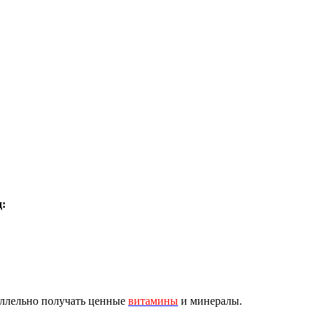
д:
аллельно получать ценные
витамины
и минералы.