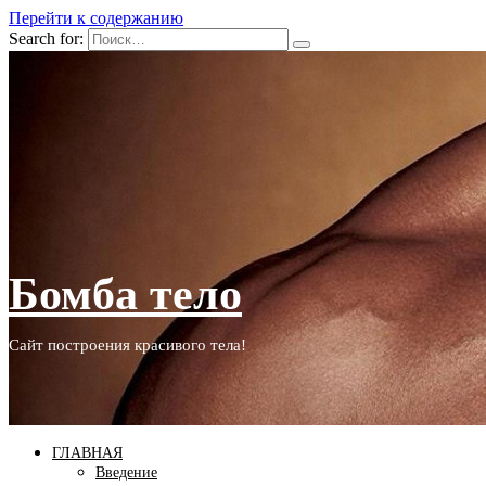
Перейти к содержанию
Search for:
Бомба тело
Сайт построения красивого тела!
ГЛАВНАЯ
Введение