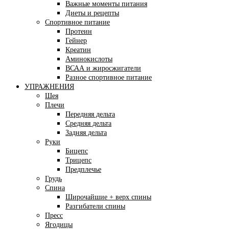
Важные моменты питания
Диеты и рецепты
Спортивное питание
Протеин
Гейнер
Креатин
Аминокислоты
ВСАА и жиросжигатели
Разное спортивное питание
УПРАЖНЕНИЯ
Шея
Плечи
Передняя дельта
Средняя дельта
Задняя дельта
Руки
Бицепс
Трицепс
Предплечье
Грудь
Спина
Широчайшие + верх спины
Разгибатели спины
Пресс
Ягодицы