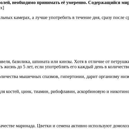
олей, необходимо принимать её умеренно. Содержащийся мир
ox]
льных камерах, а лучше употребить в течение дня, сразу после с
авеля, базилика, шпината или кинзы. Хотя в отличие от петрушк
жизнь до 5 лет, если употреблять его каждый день в количестве
оличества мышечных спазмов, гипертонии, дарит организму низк
ля костей, цинк, тиамин, рибофлавин, аскорбиновую и никотино
 качестве маринада. Цветки и семена активно используют домохо