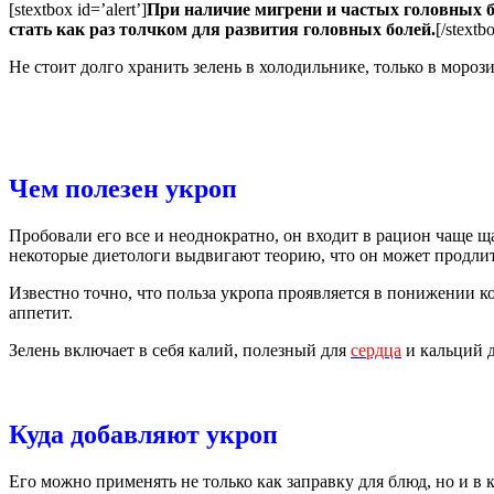
[stextbox id=’alert’]
При наличие мигрени и частых головных б
стать как раз толчком для развития головных болей.
[/stextb
Не стоит долго хранить зелень в холодильнике, только в морози
Чем полезен укроп
Пробовали его все и неоднократно, он входит в рацион чаще щ
некоторые диетологи выдвигают теорию, что он может продлить 
Известно точно, что польза укропа проявляется в понижении к
аппетит.
Зелень включает в себя калий, полезный для
сердца
и кальций д
Куда добавляют укроп
Его можно применять не только как заправку для блюд, но и в