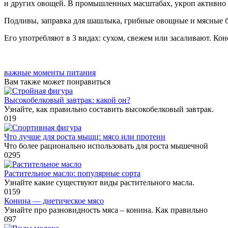
и других овощей. В промышленных масштабах, укроп активно и
Подливы, заправка для шашлыка, грибные овощные и мясные б
Его употребляют в 3 видах: сухом, свежем или засаливают. К
важные моменты питания
Вам также может понравиться
Высокобелковый завтрак: какой он?
Узнайте, как правильно составить высокобелковый завтрак.
0
19
Что лучше для роста мышц: мясо или протеин
Что более рационально использовать для роста мышечной
0
295
Растительное масло: популярные сорта
Узнайте какие существуют виды растительного масла.
0
159
Конина — диетическое мясо
Узнайте про разновидность мяса – конина. Как правильно
0
97