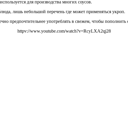
спользуется для производства многих соусов.
люда, лишь небольшой перечень где может применяться укроп.
онечно предпочтительнее употреблять в свежем, чтобы пополнит
httpv://www.youtube.com/watch?v=RcyLXA2qj28