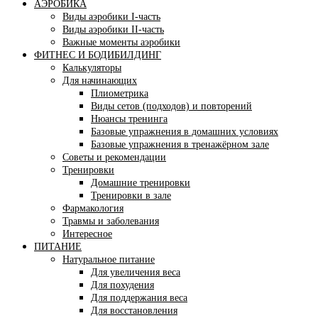
АЭРОБИКА
Виды аэробики І-часть
Виды аэробики ІІ-часть
Важные моменты аэробики
ФИТНЕС И БОДИБИЛДИНГ
Калькуляторы
Для начинающих
Плиометрика
Виды сетов (подходов) и повторений
Нюансы тренинга
Базовые упражнения в домашних условиях
Базовые упражнения в тренажёрном зале
Советы и рекомендации
Тренировки
Домашние тренировки
Тренировки в зале
Фармакология
Травмы и заболевания
Интересное
ПИТАНИЕ
Натуральное питание
Для увеличения веса
Для похудения
Для поддержания веса
Для восстановления