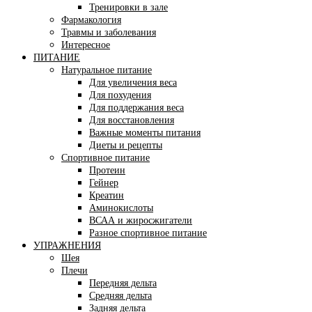
Тренировки в зале
Фармакология
Травмы и заболевания
Интересное
ПИТАНИЕ
Натуральное питание
Для увеличения веса
Для похудения
Для поддержания веса
Для восстановления
Важные моменты питания
Диеты и рецепты
Спортивное питание
Протеин
Гейнер
Креатин
Аминокислоты
ВСАА и жиросжигатели
Разное спортивное питание
УПРАЖНЕНИЯ
Шея
Плечи
Передняя дельта
Средняя дельта
Задняя дельта