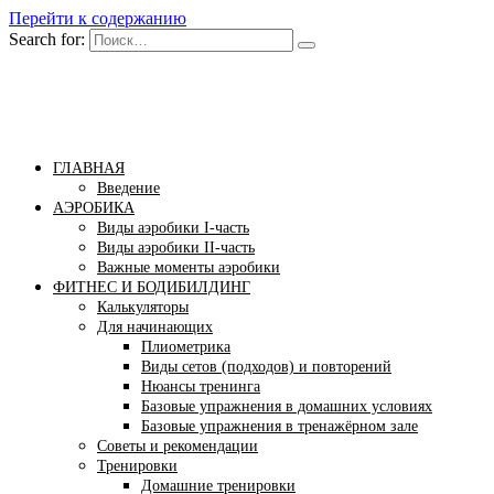
Перейти к содержанию
Search for:
Бомба тело
Сайт построения красивого тела!
ГЛАВНАЯ
Введение
АЭРОБИКА
Виды аэробики І-часть
Виды аэробики ІІ-часть
Важные моменты аэробики
ФИТНЕС И БОДИБИЛДИНГ
Калькуляторы
Для начинающих
Плиометрика
Виды сетов (подходов) и повторений
Нюансы тренинга
Базовые упражнения в домашних условиях
Базовые упражнения в тренажёрном зале
Советы и рекомендации
Тренировки
Домашние тренировки