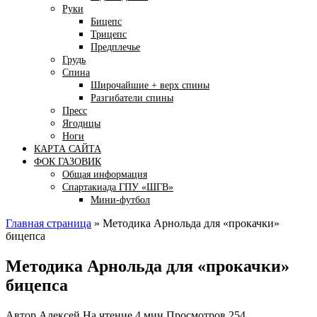
Руки
Бицепс
Трицепс
Предплечье
Грудь
Спина
Широчайшие + верх спины
Разгибатели спины
Пресс
Ягодицы
Ноги
КАРТА САЙТА
ФОК ГАЗОВИК
Общая информация
Спартакиада ГПУ «ШГВ»
Мини-футбол
Главная страница
»
Методика Арнольда для «прокачки»
бицепса
Методика Арнольда для «прокачки»
бицепса
Автор
Алексей
На чтение
4 мин
Просмотров
254