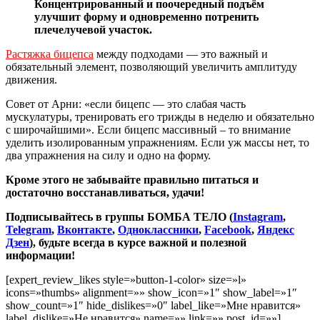
Концентрированный и поочередный подъём
улучшит форму и одновременно потренить
плечелучевой участок.
Растяжка бицепса
между подходами — это важный и
обязательный элемент, позволяющий увеличить амплитуду
движения.
Совет от Арни: «если бицепс — это слабая часть
мускулатуры, тренировать его трижды в неделю и обязательно
с широчайшими». Если бицепс массивный – то внимание
уделить изолированным упражнениям. Если уж массы нет, то
два упражнения на силу и одно на форму.
Кроме этого не забывайте правильно питаться и
достаточно восстанавливаться, удачи!
Подписывайтесь в группы БОМБА ТЕЛО (
Instagram
,
Telegram
,
Вконтакте
,
Одноклассники
,
Facebook
,
Яндекс
Дзен
), будьте всегда в курсе важной и полезной
информации!
[expert_review_likes style=»button-1-color» size=»l»
icons=»thumbs» alignment=»» show_icon=»1″ show_label=»1″
show_count=»1″ hide_dislikes=»0″ label_like=»Мне нравится»
label_dislike=»Не нравится» name=»» link=»» post_id=»»]