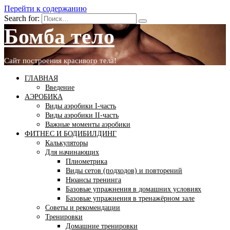
Перейти к содержанию
Search for:
Бомба тело
Сайт построения красивого тела!
ГЛАВНАЯ
Введение
АЭРОБИКА
Виды аэробики І-часть
Виды аэробики ІІ-часть
Важные моменты аэробики
ФИТНЕС И БОДИБИЛДИНГ
Калькуляторы
Для начинающих
Плиометрика
Виды сетов (подходов) и повторений
Нюансы тренинга
Базовые упражнения в домашних условиях
Базовые упражнения в тренажёрном зале
Советы и рекомендации
Тренировки
Домашние тренировки