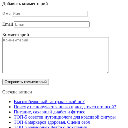
Добавить комментарий
Имя
Email
Комментарий
Свежие записи
Высокобелковый завтрак: какой он?
Почему не получается низко приседать со штангой?
Питание, сахарный диабет и фитнес
ТОП-5 советов нутрициолога для красивой фигуры
ТОП-6 маркеров здоровья. Оцени себя
ТОП-5 неудобных факта о похудении