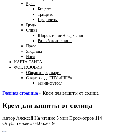
Руки
Бицепс
Трицепс
Предплечье
Грудь
Спина
Широчайшие + верх спины
Разгибатели спины
Пресс
Ягодицы
Ноги
КАРТА САЙТА
ФОК ГАЗОВИК
Общая информация
Спартакиада ГПУ «ШГВ»
Мини-футбол
Главная страница
»
Крем для защиты от солнца
Крем для защиты от солнца
Автор
Алексей
На чтение
5 мин
Просмотров
114
Опубликовано
04.06.2019