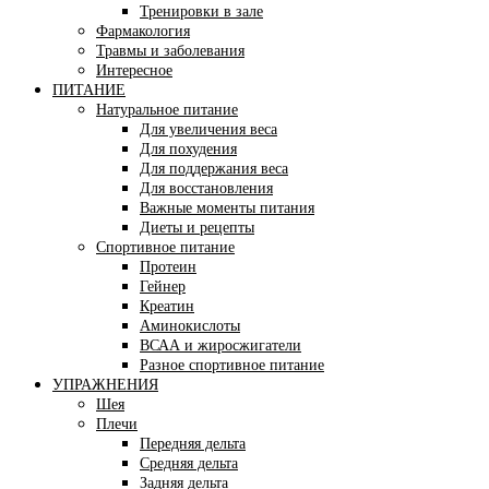
Тренировки в зале
Фармакология
Травмы и заболевания
Интересное
ПИТАНИЕ
Натуральное питание
Для увеличения веса
Для похудения
Для поддержания веса
Для восстановления
Важные моменты питания
Диеты и рецепты
Спортивное питание
Протеин
Гейнер
Креатин
Аминокислоты
ВСАА и жиросжигатели
Разное спортивное питание
УПРАЖНЕНИЯ
Шея
Плечи
Передняя дельта
Средняя дельта
Задняя дельта