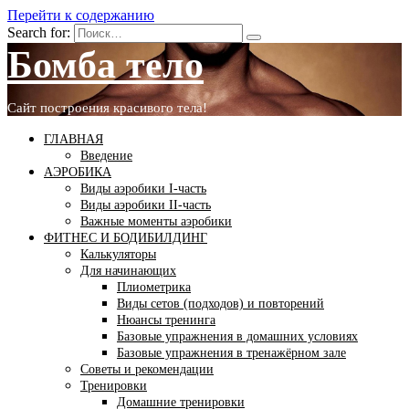
Перейти к содержанию
Search for:
Бомба тело
Сайт построения красивого тела!
ГЛАВНАЯ
Введение
АЭРОБИКА
Виды аэробики І-часть
Виды аэробики ІІ-часть
Важные моменты аэробики
ФИТНЕС И БОДИБИЛДИНГ
Калькуляторы
Для начинающих
Плиометрика
Виды сетов (подходов) и повторений
Нюансы тренинга
Базовые упражнения в домашних условиях
Базовые упражнения в тренажёрном зале
Советы и рекомендации
Тренировки
Домашние тренировки