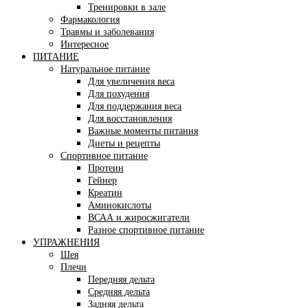
Тренировки в зале
Фармакология
Травмы и заболевания
Интересное
ПИТАНИЕ
Натуральное питание
Для увеличения веса
Для похудения
Для поддержания веса
Для восстановления
Важные моменты питания
Диеты и рецепты
Спортивное питание
Протеин
Гейнер
Креатин
Аминокислоты
ВСАА и жиросжигатели
Разное спортивное питание
УПРАЖНЕНИЯ
Шея
Плечи
Передняя дельта
Средняя дельта
Задняя дельта