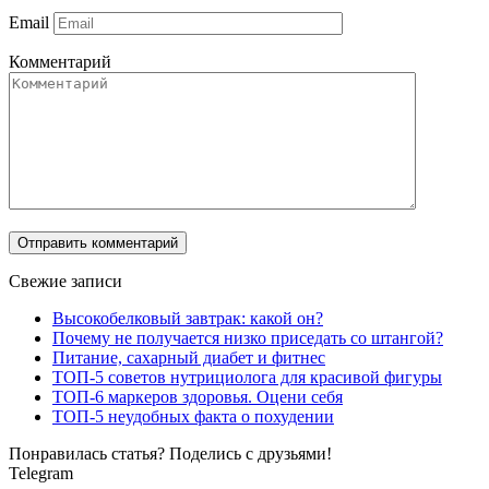
Email
Комментарий
Свежие записи
Высокобелковый завтрак: какой он?
Почему не получается низко приседать со штангой?
Питание, сахарный диабет и фитнес
ТОП-5 советов нутрициолога для красивой фигуры
ТОП-6 маркеров здоровья. Оцени себя
ТОП-5 неудобных факта о похудении
Понравилась статья? Поделись с друзьями!
Telegram