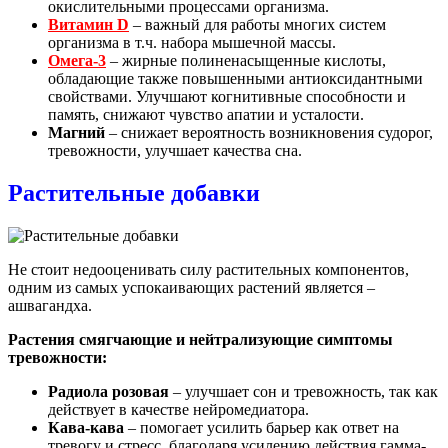
окислительными процессами организма.
Витамин D
– важный для работы многих систем
организма в т.ч. набора мышечной массы.
Омега-3
– жирные полиненасыщенные кислоты,
обладающие также повышенными антиоксидантными
свойствами. Улучшают когнитивные способности и
память, снижают чувство апатии и усталости.
Магний
– снижает вероятность возникновения судорог,
тревожности, улучшает качества сна.
Растительные добавки
Не стоит недооценивать силу растительных компонентов,
одним из самых успокаивающих растений является –
ашвагандха.
Растения смягчающие и нейтрализующие симптомы
тревожности:
Радиола розовая
– улучшает сон и тревожность, так как
действует в качестве нейромедиатора.
Кава-кава
– помогает усилить барьер как ответ на
тревогу и стресс, благодаря усилению действия гамма-