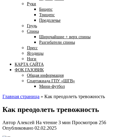
Руки
Бицепс
Трицепс
Предплечье
Грудь
Спина
Широчайшие + верх спины
Разгибатели спины
Пресс
Ягодицы
Ноги
КАРТА САЙТА
ФОК ГАЗОВИК
Общая информация
Спартакиада ГПУ «ШГВ»
Мини-футбол
Главная страница
»
Как преодолеть тревожность
Как преодолеть тревожность
Автор
Алексей
На чтение
3 мин
Просмотров
256
Опубликовано
02.02.2025