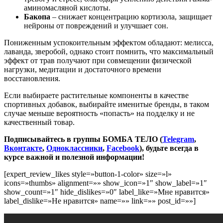
аминомасляной кислоты.
Бакопа
– снижает концентрацию кортизола, защищает
нейроны от повреждений и улучшает сон.
Пониженным успокоительным эффектом обладают: мелисса,
лаванда, зверобой, однако стоит помнить, что максимальный
эффект от трав получают при совмещении физической
нагрузки, медитации и достаточного времени
восстановления.
Если выбираете растительные компоненты в качестве
спортивных добавок, выбирайте именитые бренды, в таком
случае меньше вероятность «попасть» на подделку и не
качественный товар.
Подписывайтесь в группы БОМБА ТЕЛО (
Telegram
,
Вконтакте
,
Одноклассники
,
Facebook
), будьте всегда в
курсе важной и полезной информации!
[expert_review_likes style=»button-1-color» size=»l»
icons=»thumbs» alignment=»» show_icon=»1″ show_label=»1″
show_count=»1″ hide_dislikes=»0″ label_like=»Мне нравится»
label_dislike=»Не нравится» name=»» link=»» post_id=»»]