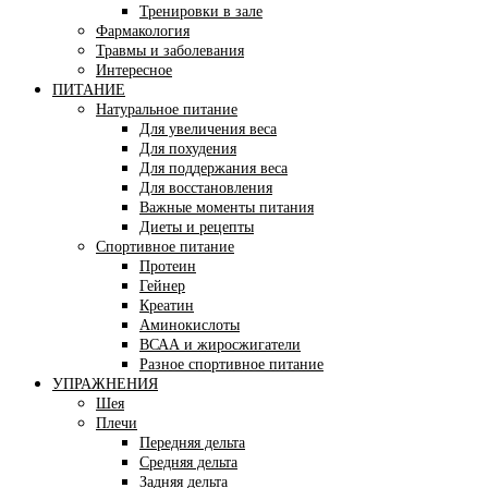
Тренировки в зале
Фармакология
Травмы и заболевания
Интересное
ПИТАНИЕ
Натуральное питание
Для увеличения веса
Для похудения
Для поддержания веса
Для восстановления
Важные моменты питания
Диеты и рецепты
Спортивное питание
Протеин
Гейнер
Креатин
Аминокислоты
ВСАА и жиросжигатели
Разное спортивное питание
УПРАЖНЕНИЯ
Шея
Плечи
Передняя дельта
Средняя дельта
Задняя дельта