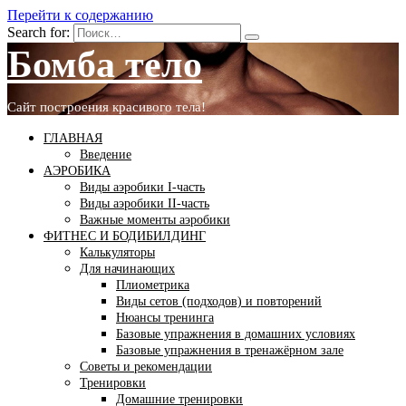
Перейти к содержанию
Search for:
Бомба тело
Сайт построения красивого тела!
ГЛАВНАЯ
Введение
АЭРОБИКА
Виды аэробики І-часть
Виды аэробики ІІ-часть
Важные моменты аэробики
ФИТНЕС И БОДИБИЛДИНГ
Калькуляторы
Для начинающих
Плиометрика
Виды сетов (подходов) и повторений
Нюансы тренинга
Базовые упражнения в домашних условиях
Базовые упражнения в тренажёрном зале
Советы и рекомендации
Тренировки
Домашние тренировки