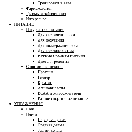
Тренировки в зале
Фармакология
Травмы и заболевания
Интересное
ПИТАНИЕ
Натуральное питание
Для увеличения веса
Для похудения
Для поддержания веса
Для восстановления
Важные моменты питания
Диеты и рецепты
Спортивное питание
Протеин
Гейнер
Креатин
Аминокислоты
ВСАА и жиросжигатели
Разное спортивное питание
УПРАЖНЕНИЯ
Шея
Плечи
Передняя дельта
Средняя дельта
Задняя дельта