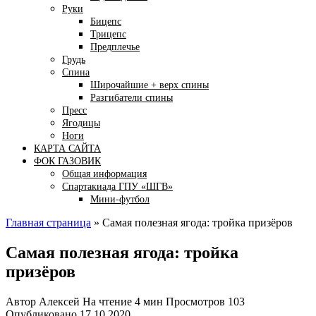
Руки
Бицепс
Трицепс
Предплечье
Грудь
Спина
Широчайшие + верх спины
Разгибатели спины
Пресс
Ягодицы
Ноги
КАРТА САЙТА
ФОК ГАЗОВИК
Общая информация
Спартакиада ГПУ «ШГВ»
Мини-футбол
Главная страница
»
Самая полезная ягода: тройка призёров
Самая полезная ягода: тройка
призёров
Автор
Алексей
На чтение
4 мин
Просмотров
103
Опубликовано
17.10.2020