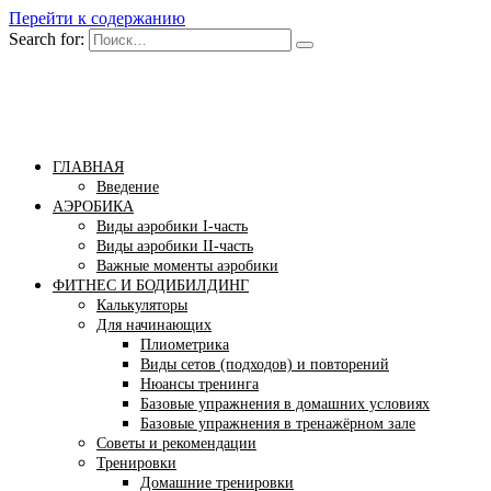
Перейти к содержанию
Search for:
Бомба тело
Сайт построения красивого тела!
ГЛАВНАЯ
Введение
АЭРОБИКА
Виды аэробики І-часть
Виды аэробики ІІ-часть
Важные моменты аэробики
ФИТНЕС И БОДИБИЛДИНГ
Калькуляторы
Для начинающих
Плиометрика
Виды сетов (подходов) и повторений
Нюансы тренинга
Базовые упражнения в домашних условиях
Базовые упражнения в тренажёрном зале
Советы и рекомендации
Тренировки
Домашние тренировки