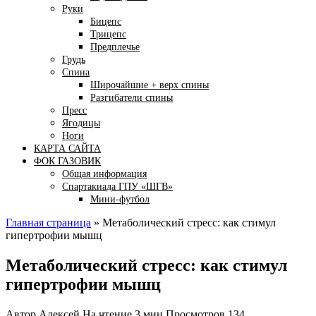
Руки
Бицепс
Трицепс
Предплечье
Грудь
Спина
Широчайшие + верх спины
Разгибатели спины
Пресс
Ягодицы
Ноги
КАРТА САЙТА
ФОК ГАЗОВИК
Общая информация
Спартакиада ГПУ «ШГВ»
Мини-футбол
Главная страница
»
Метаболический стресс: как стимул
гипертрофии мышц
Метаболический стресс: как стимул
гипертрофии мышц
Автор
Алексей
На чтение
3 мин
Просмотров
134