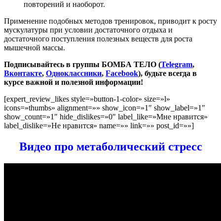
повторений и наоборот.
Применение подобных методов тренировок, приводит к росту
мускулатуры при условии достаточного отдыха и
достаточного поступления полезных веществ для роста
мышечной массы.
Подписывайтесь в группы БОМБА ТЕЛО (
Telegram
,
Вконтакте
,
Одноклассники
,
Facebook
), будьте всегда в
курсе важной и полезной информации!
[expert_review_likes style=»button-1-color» size=»l»
icons=»thumbs» alignment=»» show_icon=»1″ show_label=»1″
show_count=»1″ hide_dislikes=»0″ label_like=»Мне нравится»
label_dislike=»Не нравится» name=»» link=»» post_id=»»]
Видео про метаболический стресс