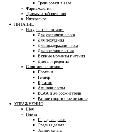
Тренировки в зале
Фармакология
Травмы и заболевания
Интересное
ПИТАНИЕ
Натуральное питание
Для увеличения веса
Для похудения
Для поддержания веса
Для восстановления
Важные моменты питания
Диеты и рецепты
Спортивное питание
Протеин
Гейнер
Креатин
Аминокислоты
ВСАА и жиросжигатели
Разное спортивное питание
УПРАЖНЕНИЯ
Шея
Плечи
Передняя дельта
Средняя дельта
Задняя дельта