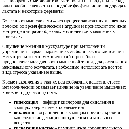
разнообразных метаболитов. Метаболиты – продукты распада
или подобные вещества наподобие фосфата, ионов водорода и
лактата и некоторые ферменты.
Более простыми словами – это процесс закисления мышечных
волокон во время физической нагрузки и происходит это из-за
концентрации разнообразных компонентов в мышечных
волокнах.
Ощущение жжения в мускулатуре при выполнении
упражнений – яркое выражение метаболического закисления.
Несмотря на то, что механический стресс более
предпочтительнее для роста мышечной ткани, для достижения
максимального результата, необходимо использовать все три
вида стресса указанные выше.
Кроме накопления в тканях разнообразных веществ, стресс
метаболический оказывает влияние на увеличение мышечных
волокон и другими путями:
гипоксация
– дефицит кислорода для окисления в
мышцах энергетических элементов
окклюзия
– ограничение к мышцам прилива крови и
как следствие дефицит поступления питательных
веществ
гидратация клеток
– пампинг из-за дополнительного