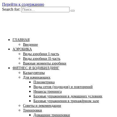
Перейти к содержанию
Search for:
Бомба тело
Сайт построения красивого тела!
ГЛАВНАЯ
Введение
АЭРОБИКА
Виды аэробики І-часть
Виды аэробики ІІ-часть
Важные моменты аэробики
ФИТНЕС И БОДИБИЛДИНГ
Калькуляторы
Для начинающих
Плиометрика
Виды сетов (подходов) и повторений
Нюансы тренинга
Базовые упражнения в домашних условиях
Базовые упражнения в тренажёрном зале
Советы и рекомендации
Тренировки
Домашние тренировки