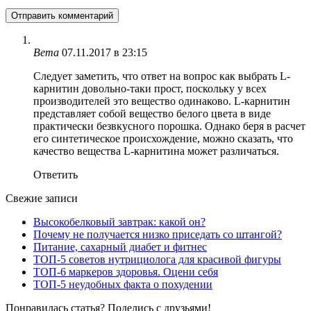
Вета
07.11.2017 в 23:15
Следует заметить, что ответ на вопрос как выбрать L-
карнитин довольно-таки прост, поскольку у всех
производителей это вещество одинаково. L-карнитин
представляет собой вещество белого цвета в виде
практически безвкусного порошка. Однако беря в расчет
его синтетическое происхождение, можно сказать, что
качество вещества L-карнитина может различаться.
Ответить
Свежие записи
Высокобелковый завтрак: какой он?
Почему не получается низко приседать со штангой?
Питание, сахарный диабет и фитнес
ТОП-5 советов нутрициолога для красивой фигуры
ТОП-6 маркеров здоровья. Оцени себя
ТОП-5 неудобных факта о похудении
Понравилась статья? Поделись с друзьями!