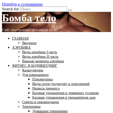
Перейти к содержанию
Search for:
Бомба тело
Сайт построения красивого тела!
ГЛАВНАЯ
Введение
АЭРОБИКА
Виды аэробики І-часть
Виды аэробики ІІ-часть
Важные моменты аэробики
ФИТНЕС И БОДИБИЛДИНГ
Калькуляторы
Для начинающих
Плиометрика
Виды сетов (подходов) и повторений
Нюансы тренинга
Базовые упражнения в домашних условиях
Базовые упражнения в тренажёрном зале
Советы и рекомендации
Тренировки
Домашние тренировки