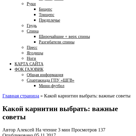
Руки
Бицепс
Трицепс
Предплечье
Грудь
Спина
Широчайшие + верх спины
Разгибатели спины
Пресс
Ягодицы
Ноги
КАРТА САЙТА
ФОК ГАЗОВИК
Общая информация
Спартакиада ГПУ «ШГВ»
Мини-футбол
Главная страница
»
Какой карнитин выбрать: важные советы
Какой карнитин выбрать: важные
советы
Автор
Алексей
На чтение
3 мин
Просмотров
137
Опубликовано
05.11.2017