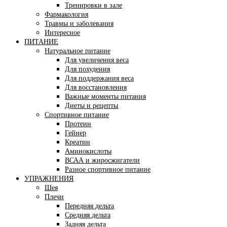
Тренировки в зале
Фармакология
Травмы и заболевания
Интересное
ПИТАНИЕ
Натуральное питание
Для увеличения веса
Для похудения
Для поддержания веса
Для восстановления
Важные моменты питания
Диеты и рецепты
Спортивное питание
Протеин
Гейнер
Креатин
Аминокислоты
ВСАА и жиросжигатели
Разное спортивное питание
УПРАЖНЕНИЯ
Шея
Плечи
Передняя дельта
Средняя дельта
Задняя дельта