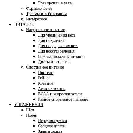
Тренировки в зале
Фармакология
Травмы и заболевания
Интересное
ПИТАНИЕ
Натуральное питание
Для увеличения веса
Для похудения
Для поддержания веса
Для восстановления
Важные моменты питания
Диеты и рецепты
Спортивное питание
Протеин
Гейнер
Креатин
Аминокислоты
ВСАА и жиросжигатели
Разное спортивное питание
УПРАЖНЕНИЯ
Шея
Плечи
Передняя дельта
Средняя дельта
Задняя дельта