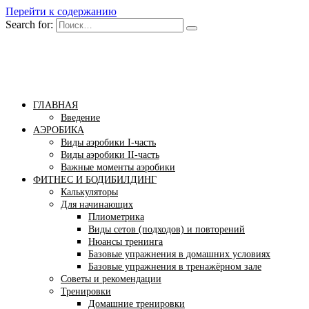
Перейти к содержанию
Search for:
Бомба тело
Сайт построения красивого тела!
ГЛАВНАЯ
Введение
АЭРОБИКА
Виды аэробики І-часть
Виды аэробики ІІ-часть
Важные моменты аэробики
ФИТНЕС И БОДИБИЛДИНГ
Калькуляторы
Для начинающих
Плиометрика
Виды сетов (подходов) и повторений
Нюансы тренинга
Базовые упражнения в домашних условиях
Базовые упражнения в тренажёрном зале
Советы и рекомендации
Тренировки
Домашние тренировки