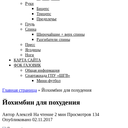
Руки
Бицепс
Трицепс
Предплечье
Грудь
Спина
Широчайшие + верх спины
Разгибатели спины
Пресс
Ягодицы
Ноги
КАРТА САЙТА
ФОК ГАЗОВИК
Общая информация
Спартакиада ГПУ «ШГВ»
Мини-футбол
Главная страница
»
Йохимбин для похудения
Йохимбин для похудения
Автор
Алексей
На чтение
2 мин
Просмотров
134
Опубликовано
02.11.2017