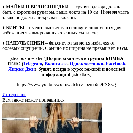
♦ МАЙКИ И ВЕЛОСИПЕДКИ
– верхняя одежда должна
быть с коротким рукавом, выше локтя на 10 см. Нижняя часть
также не должна покрывать колени.
♦ БИНТЫ
– имеют эластичную основу, используются для
избежания травмирования коленных суставов;
♦ НАПУЛЬСНИКИ
– фиксируют запястья избавляя от
болевых ощущений. Обычно их ширина не превышает 10 см.
[stextbox id=’alert’]
Подписывайтесь в группы БОМБА
ТЕЛО (
Telegram
,
Вконтакте
,
Одноклассники
,
Facebook
,
Яндекс Дзен
), будьте всегда в курсе важной и полезной
информации!
[/stextbox]
httpv://www.youtube.com/watch?v=bemo6DPX8zQ
Интересное
Вам также может понравиться