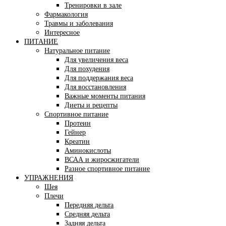
Тренировки в зале
Фармакология
Травмы и заболевания
Интересное
ПИТАНИЕ
Натуральное питание
Для увеличения веса
Для похудения
Для поддержания веса
Для восстановления
Важные моменты питания
Диеты и рецепты
Спортивное питание
Протеин
Гейнер
Креатин
Аминокислоты
ВСАА и жиросжигатели
Разное спортивное питание
УПРАЖНЕНИЯ
Шея
Плечи
Передняя дельта
Средняя дельта
Задняя дельта