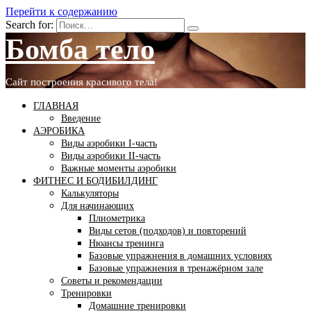
Перейти к содержанию
Search for:
Бомба тело
Сайт построения красивого тела!
ГЛАВНАЯ
Введение
АЭРОБИКА
Виды аэробики І-часть
Виды аэробики ІІ-часть
Важные моменты аэробики
ФИТНЕС И БОДИБИЛДИНГ
Калькуляторы
Для начинающих
Плиометрика
Виды сетов (подходов) и повторений
Нюансы тренинга
Базовые упражнения в домашних условиях
Базовые упражнения в тренажёрном зале
Советы и рекомендации
Тренировки
Домашние тренировки