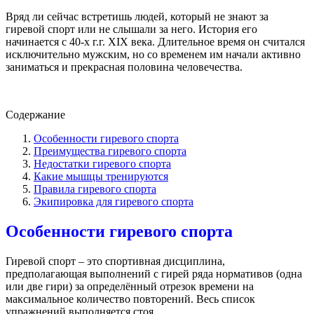
Вряд ли сейчас встретишь людей, который не знают за
гиревой спорт или не слышали за него. История его
начинается с 40-х г.г. XIX века. Длительное время он считался
исключительно мужским, но со временем им начали активно
заниматься и прекрасная половина человечества.
Содержание
Особенности гиревого спорта
Преимущества гиревого спорта
Недостатки гиревого спорта
Какие мышцы тренируются
Правила гиревого спорта
Экипировка для гиревого спорта
Особенности гиревого спорта
Гиревой спорт – это спортивная дисциплина,
предполагающая выполнений с гирей ряда нормативов (одна
или две гири) за определённый отрезок времени на
максимальное количество повторений. Весь список
упражнений выполняется стоя.