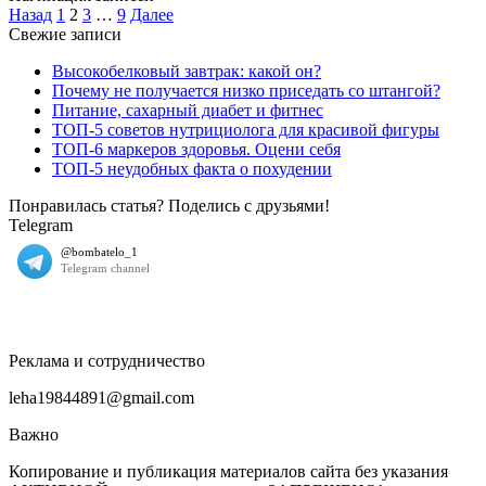
Назад
1
2
3
…
9
Далее
Свежие записи
Высокобелковый завтрак: какой он?
Почему не получается низко приседать со штангой?
Питание, сахарный диабет и фитнес
ТОП-5 советов нутрициолога для красивой фигуры
ТОП-6 маркеров здоровья. Оцени себя
ТОП-5 неудобных факта о похудении
Понравилась статья? Поделись с друзьями!
Telegram
Реклама и сотрудничество
leha19844891@gmail.com
Важно
Копирование и публикация материалов сайта без указания