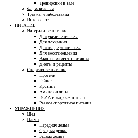
Тренировки в зале
Фармакология
Травмы и заболевания
Интересное
ПИТАНИЕ
Натуральное питание
Для увеличения веса
Для похудения
Для поддержания веса
Для восстановления
Важные моменты питания
Диеты и рецепты
Спортивное питание
Протеин
Гейнер
Креатин
Аминокислоты
ВСАА и жиросжигатели
Разное спортивное питание
УПРАЖНЕНИЯ
Шея
Плечи
Передняя дельта
Средняя дельта
Задняя дельта