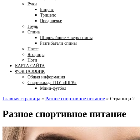
Руки
Бицепс
Трицепс
Предплечье
Грудь
Спина
Широчайшие + верх спины
Разгибатели спины
Пресс
Ягодицы
Ноги
КАРТА САЙТА
ФОК ГАЗОВИК
Общая информация
Спартакиада ГПУ «ШГВ»
Мини-футбол
Главная страница
»
Разное спортивное питание
»
Страница 2
Разное спортивное питание