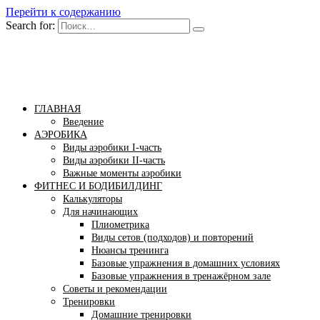
Перейти к содержанию
Search for:
Бомба тело
Сайт построения красивого тела!
ГЛАВНАЯ
Введение
АЭРОБИКА
Виды аэробики І-часть
Виды аэробики ІІ-часть
Важные моменты аэробики
ФИТНЕС И БОДИБИЛДИНГ
Калькуляторы
Для начинающих
Плиометрика
Виды сетов (подходов) и повторений
Нюансы тренинга
Базовые упражнения в домашних условиях
Базовые упражнения в тренажёрном зале
Советы и рекомендации
Тренировки
Домашние тренировки