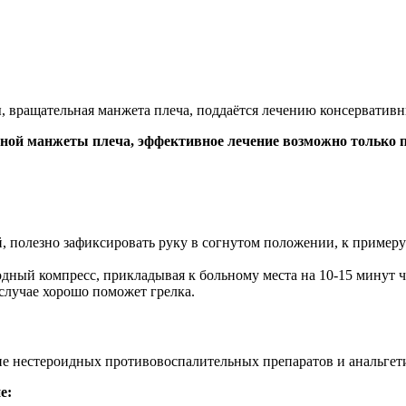
 вращательная манжета плеча, поддаётся лечению консерватив
ой манжеты плеча, эффективное лечение возможно только пр
й, полезно зафиксировать руку в согнутом положении, к примеру
дный компресс, прикладывая к больному места на 10-15 минут че
 случае хорошо поможет грелка.
е нестероидных противовоспалительных препаратов и анальгет
е: