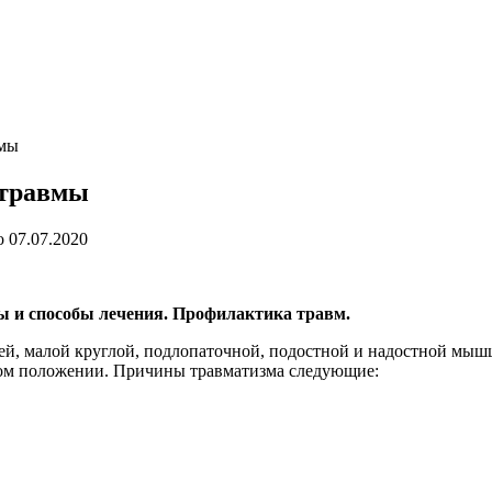
вмы
 травмы
о
07.07.2020
и способы лечения. Профилактика травм.
стей, малой круглой, подлопаточной, подостной и надостной мыш
ном положении. Причины травматизма следующие: