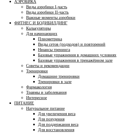
АЭРОБИКА
Виды аэробики І-часть
Виды аэробики ІІ-часть
Важные моменты аэробики
ФИТНЕС И БОДИБИЛДИНГ
Калькуляторы
Для начинающих
Плиометрика
Виды сетов (подходов) и повторений
Нюансы тренинга
Базовые упражнения в домашних условиях
Базовые упражнения в тренажёрном зале
Советы и рекомендации
Тренировки
Домашние тренировки
Тренировки в зале
Фармакология
Травмы и заболевания
Интересное
ПИТАНИЕ
Натуральное питание
Для увеличения веса
Для похудения
Для поддержания веса
Для восстановления