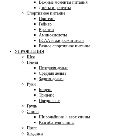
Важные моменты питания
Диеты и рецепты
Спортивное питание
Протеин
Гейнер
Креатин
Аминокислоты
ВСАА и жиросжигатели
Разное спортивное питание
УПРАЖНЕНИЯ
Шея
Плечи
Передняя дельта
Средняя дельта
Задняя дельта
Руки
Бицепс
Трицепс
Предплечье
Грудь
Спина
Широчайшие + верх спины
Разгибатели спины
Пресс
Ягодицы