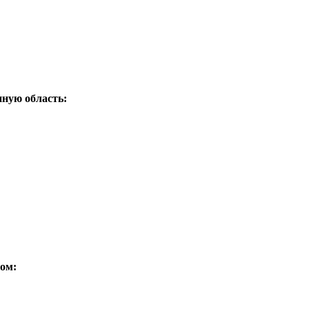
нную область:
ом: