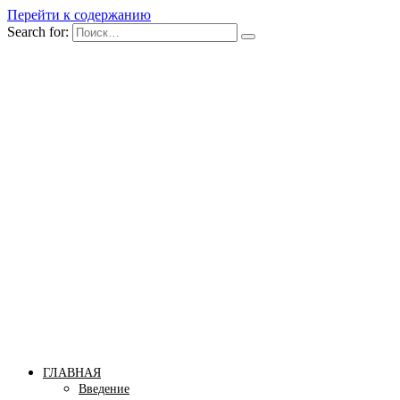
Перейти к содержанию
Search for:
Бомба тело
Сайт построения красивого тела!
ГЛАВНАЯ
Введение