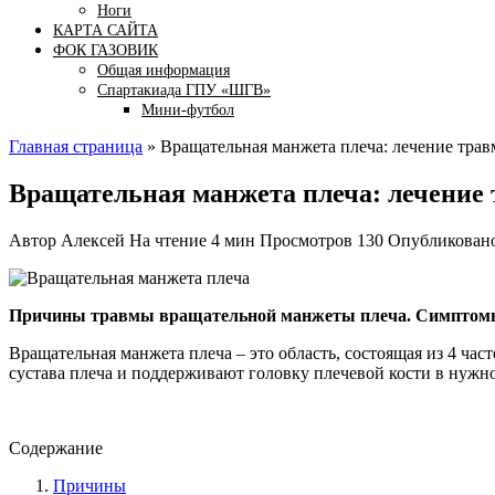
Ноги
КАРТА САЙТА
ФОК ГАЗОВИК
Общая информация
Спартакиада ГПУ «ШГВ»
Мини-футбол
Главная страница
»
Вращательная манжета плеча: лечение тра
Вращательная манжета плеча: лечение
Автор
Алексей
На чтение
4 мин
Просмотров
130
Опубликован
Причины травмы вращательной манжеты плеча. Симптомы 
Вращательная манжета плеча – это область, состоящая из 4 ча
сустава плеча и поддерживают головку плечевой кости в нуж
Содержание
Причины