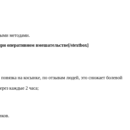
ными методами.
и оперативном вмешательстве[/stextbox]
 повязка на косынке, по отзывам людей, это снижает болевой
рез каждые 2 часа;
иков.