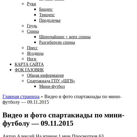
Руки
Бицепс
Трицепс
Предплечье
Грудь
Спина
Широчайшие + верх спины
Разгибатели спины
Пресс
Ягодицы
Ноги
КАРТА САЙТА
ФОК ГАЗОВИК
Общая информация
Спартакиада ГПУ «ШГВ»
Мини-футбол
Главная страница
»
Видео и фото спартакиады по мини-
футболу — 09.11.2015
Видео и фото спартакиады по мини-
футболу — 09.11.2015
Автор
Алексей
На чтение
1 мин
Просмотров
63