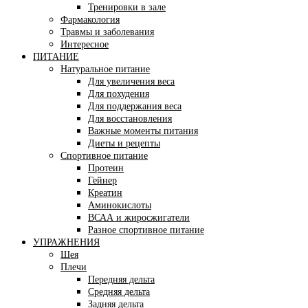
Тренировки в зале
Фармакология
Травмы и заболевания
Интересное
ПИТАНИЕ
Натуральное питание
Для увеличения веса
Для похудения
Для поддержания веса
Для восстановления
Важные моменты питания
Диеты и рецепты
Спортивное питание
Протеин
Гейнер
Креатин
Аминокислоты
ВСАА и жиросжигатели
Разное спортивное питание
УПРАЖНЕНИЯ
Шея
Плечи
Передняя дельта
Средняя дельта
Задняя дельта