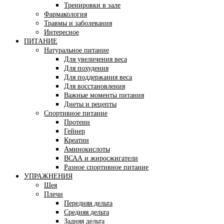
Тренировки в зале
Фармакология
Травмы и заболевания
Интересное
ПИТАНИЕ
Натуральное питание
Для увеличения веса
Для похудения
Для поддержания веса
Для восстановления
Важные моменты питания
Диеты и рецепты
Спортивное питание
Протеин
Гейнер
Креатин
Аминокислоты
ВСАА и жиросжигатели
Разное спортивное питание
УПРАЖНЕНИЯ
Шея
Плечи
Передняя дельта
Средняя дельта
Задняя дельта