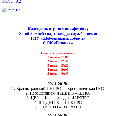
Календарь игр по мини-футболу
ХI-ой Зимней спартакиады служб и цехов
ГПУ «Шебелинкагаздобыча»
ФОК «Газовик»
Начало соревнований:
1 игра – 17:00
2 игра – 17:40
3 игра – 18:20
4 игра – 19:00
5 игра – 19:40
02.11.2015г.
1. Красноградский ЦКПРС — Хрестищенская ГКС
2. Перещепинский ЦДНГК – ШГКС
3. ЦЕЗ — Красноградский ЦКПРС
4. ШЦДНГГК – ШЦКПРС
5. ЄЦВРНГО – ВТТ та СТ
03.11.2015г.