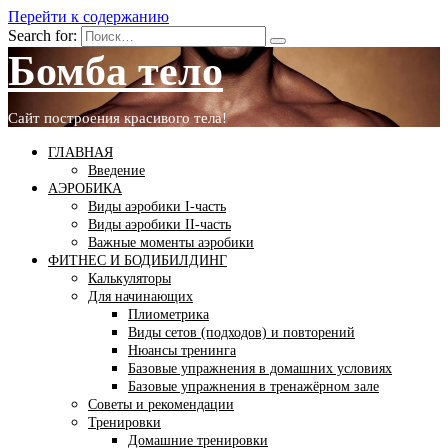
Перейти к содержанию
Search for:
Бомба тело
Сайт построения красивого тела!
ГЛАВНАЯ
Введение
АЭРОБИКА
Виды аэробики І-часть
Виды аэробики ІІ-часть
Важные моменты аэробики
ФИТНЕС И БОДИБИЛДИНГ
Калькуляторы
Для начинающих
Плиометрика
Виды сетов (подходов) и повторений
Нюансы тренинга
Базовые упражнения в домашних условиях
Базовые упражнения в тренажёрном зале
Советы и рекомендации
Тренировки
Домашние тренировки