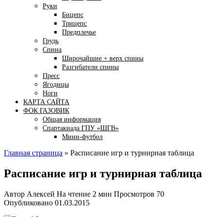
Руки
Бицепс
Трицепс
Предплечье
Грудь
Спина
Широчайшие + верх спины
Разгибатели спины
Пресс
Ягодицы
Ноги
КАРТА САЙТА
ФОК ГАЗОВИК
Общая информация
Спартакиада ГПУ «ШГВ»
Мини-футбол
Главная страница
»
Расписание игр и турнирная таблица
Расписание игр и турнирная таблица
Автор
Алексей
На чтение
2 мин
Просмотров
70
Опубликовано
01.03.2015